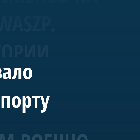
WASZP.
ТОРИИ
вало
спорту