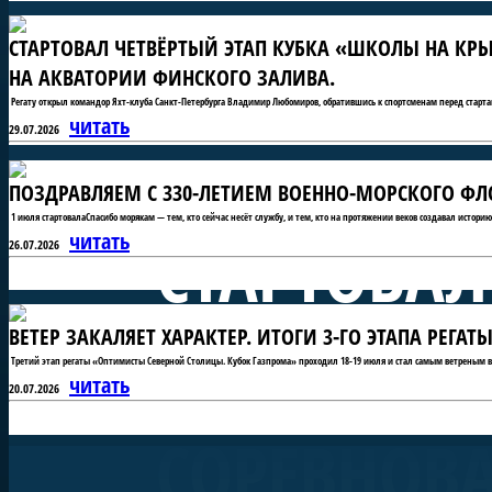
СТАРТОВАЛ ЧЕТВЁРТЫЙ ЭТАП КУБКА «ШКОЛЫ НА КРЫ
НА АКВАТОРИИ ФИНСКОГО ЗАЛИВА.
Регату открыл командор Яхт-клуба Санкт-Петербурга Владимир Любомиров, обратившись к спортсменам перед старта
читать
29.07.2026
ПОЗДРАВЛЯЕМ С 330-ЛЕТИЕМ ВОЕННО-МОРСКОГО ФЛО
1 июля стартовалаСпасибо морякам — тем, кто сейчас несёт службу, и тем, кто на протяжении веков создавал истори
СТАРТОВАЛ
читать
26.07.2026
ВЕТЕР ЗАКАЛЯЕТ ХАРАКТЕР. ИТОГИ 3-ГО ЭТАПА РЕГ
«ШКОЛЫ Н
Третий этап регаты «Оптимисты Северной Столицы. Кубок Газпрома» проходил 18-19 июля и стал самым ветреным в 
читать
20.07.2026
СОРЕВНОВ