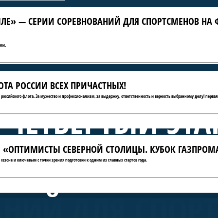
ЛЕ» — СЕРИИ СОРЕВНОВАНИЙ ДЛЯ СПОРТСМЕНОВ НА 
ми.
ТА РОССИИ ВСЕХ ПРИЧАСТНЫХ!
ю российского флота. За мужество и профессионализм, за выдержку, ответственность и верность выбранному делу! первая
 ЧЕТВЁРТЫЙ ЭТА
АТЫ «ОПТИМИСТЫ СЕВЕРНОЙ СТОЛИЦЫ. КУБОК ГАЗПРОМ
А КРЫЛЕ» — СЕ
сезоне и ключевым с точки зрения подготовки к одним из главных стартов года.
АНИЙ ДЛЯ СПОР