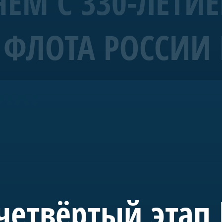
ЕМ С 330-ЛЕТИ
ФЛОТА РОССИИ 
рабль 4 ранга «Полтава»
ЫХ!
морских символов Санкт-Петербурга.
уба Санкт-Петербурга и спущена на воду в мае 2018-го. С 20
де в акватории Невы. Строительство потребовало масштабн
 судостроения.
 инициативе председателя правления А.Б. Миллера. В буд
учного, культурного и педагогического пространства, пос
четвёртый этап