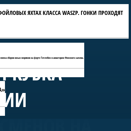
ФОЙЛОВЫХ ЯХТАХ КЛАССА WASZP. ГОНКИ ПРОХОДЯТ
 смена сборов юных моряков на форте Тотлебен в акватории Финского залива.
П КУБКА
А»
РИИ
ТСМЕНОВ НА