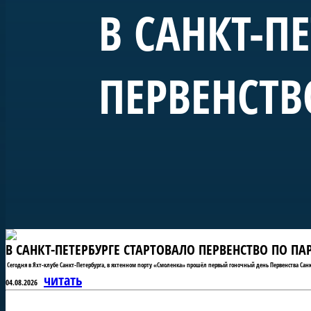
В САНКТ-П
ПЕРВЕНСТВ
В САНКТ-ПЕТЕРБУРГЕ СТАРТОВАЛО ПЕРВЕНСТВО ПО П
Сегодня в Яхт-клубе Санкт-Петербурга, в яхтенном порту «Смоленка» прошёл первый гоночный день Первенства Санк
читать
04.08.2026