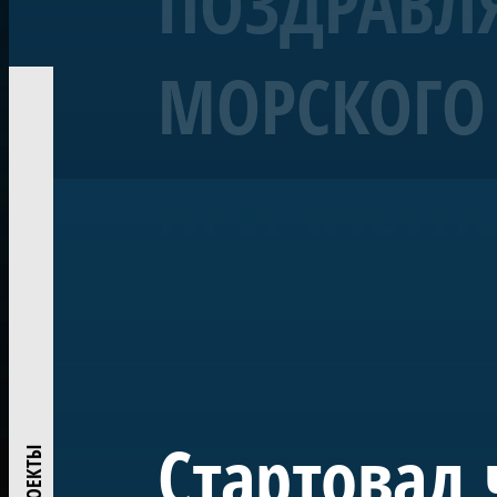
ПОЗДРАВЛЯ
МОРСКОГО 
Корабль «Полтава»
Линейный 54-пушечный ко
ПРИЧАСТН
Воссозданный корабль Петровской эпохи — один из 
«Полтава» была заложена в 2013 году на верфи Яхт-кл
ежегодно участвует в Главном Военно-морском пара
исследований и возрождения традиций деревянного
Проект реализован при поддержке ПАО «Газпром» по
центром большого музейного комплекса в Лахте — на
истории России.
Стартовал 