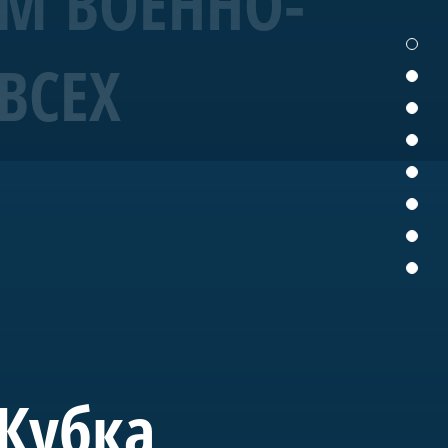
ЕМ ВОЕННО-
ВСЕХ
19 года корабль
ых исторических
ущем «Полтава» станет
вященного морской
 Кубка