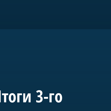
ром».
го
тоги 3-го