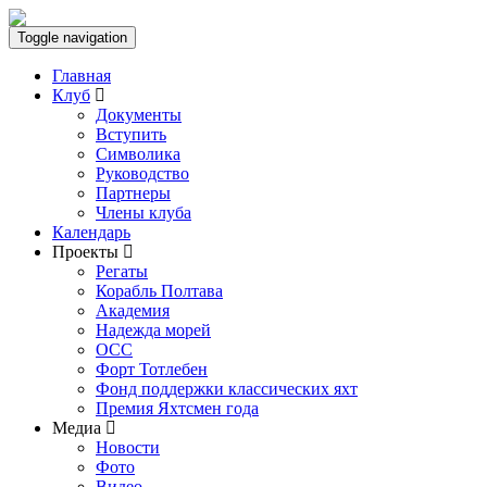
Toggle navigation
Главная
Клуб
Документы
Вступить
Символика
Руководство
Партнеры
Члены клуба
Календарь
Проекты
Регаты
Корабль Полтава
Академия
Надежда морей
ОСС
Форт Тотлебен
Фонд поддержки классических яхт
Премия Яхтсмен года
Медиа
Новости
Фото
Видео