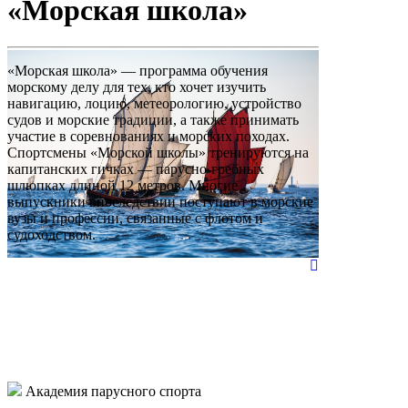
«Морская школа»
«Морская школа» — программа обучения
морскому делу для тех, кто хочет изучить
навигацию, лоцию, метеорологию, устройство
судов и морские традиции, а также принимать
участие в соревнованиях и морских походах.
Спортсмены «Морской школы» тренируются на
капитанских гичках — парусно-гребных
шлюпках длиной 12 метров. Многие
выпускники впоследствии поступают в морские
вузы и профессии, связанные с флотом и
судоходством.
Академия парусного спорта