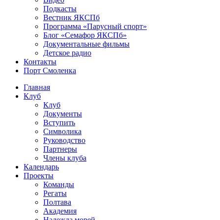
Подкасты
Вестник ЯКСПб
Программа «Парусный спорт»
Блог «Семафор ЯКСПб»
Документальные фильмы
Детское радио
Контакты
Порт Смоленка
Главная
Клуб
Клуб
Документы
Вступить
Символика
Руководство
Партнеры
Члены клуба
Календарь
Проекты
Команды
Регаты
Полтава
Академия
Надежда морей