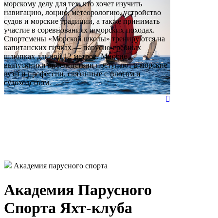
морскому делу для тех, кто хочет изучить
навигацию, лоцию, метеорологию, устройство
судов и морские традиции, а также принимать
участие в соревнованиях и морских походах.
Спортсмены «Морской школы» тренируются на
капитанских гичках — парусно-гребных
шлюпках длиной 12 метров. Многие
выпускники впоследствии поступают в морские
вузы и профессии, связанные с флотом и
судоходством.
Академия парусного спорта
Академия Парусного
Спорта Яхт-клуба