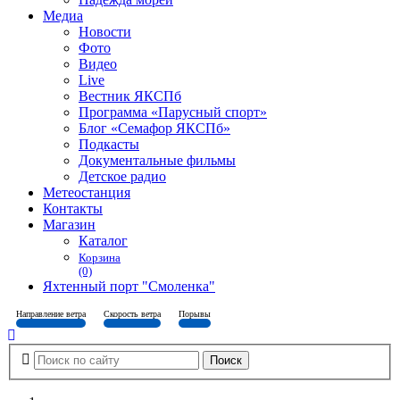
Медиа
Новости
Фото
Видео
Live
Вестник ЯКСПб
Программа «Парусный спорт»
Блог «Семафор ЯКСПб»
Подкасты
Документальные фильмы
Детское радио
Метеостанция
Контакты
Магазин
Каталог
Корзина
(0)
Яхтенный порт "Смоленка"
Направление ветра
Скорость ветра
Порывы