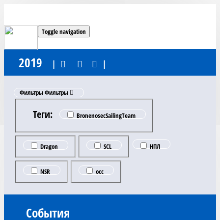
Toggle navigation
2019
|
|
Фильтры
Фильтры
Теги:
BronenosecSailingTeam
Dragon
SCL
НПЛ
NSR
occ
События