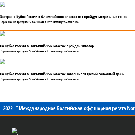
Завтра на Кубке России в Олимпийских классах яхт пройдут медальные гонки
Соревнования проходят с 17 по 24 июля в Яхтенном порту «Смоленка»
На Кубке России в Олимпийских классах пройден экватор
Соревнования проходят с 17 по 24 июля в Яхтенном порту «Смоленка»
На Кубке России в Олимпийских классах завершился третий гоночный день
Соревнования проходят с 17 по 24 июля в Яхтенном порту «Смоленка»
2022
Международная Балтийская оффшорная регата Nord