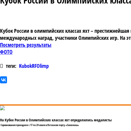
Кубок России в Олимпийских класса
Кубок России в олимпийских классах яхт – престижнейшая 
международных наград, участники Олимпийских игр. На эт
Посмотреть результаты
ФОТО
теги:
KubokRFOlimp
На Кубке России в Олимпийских классах яхт определились медалисты
Соревнования проходили с 17 по 24 июля в Яхтенном порту «Смоленка»