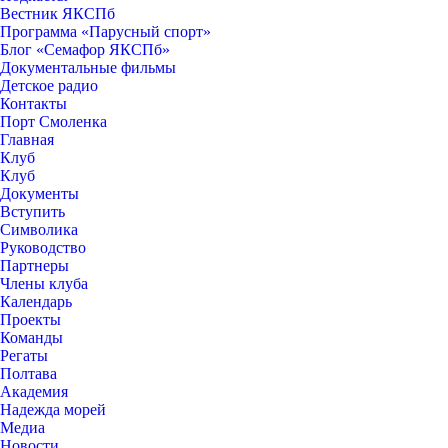
Вестник ЯКСПб
Программа «Парусный спорт»
Блог «Семафор ЯКСПб»
Документальные фильмы
Детское радио
Контакты
Порт Смоленка
Главная
Клуб
Клуб
Документы
Вступить
Символика
Руководство
Партнеры
Члены клуба
Календарь
Проекты
Команды
Регаты
Полтава
Академия
Надежда морей
Медиа
Новости