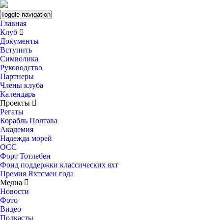
Toggle navigation
Главная
Клуб
Документы
Вступить
Символика
Руководство
Партнеры
Члены клуба
Календарь
Проекты
Регаты
Корабль Полтава
Академия
Надежда морей
ОСС
Форт Тотлебен
Фонд поддержки классических яхт
Премия Яхтсмен года
Медиа
Новости
Фото
Видео
Подкасты