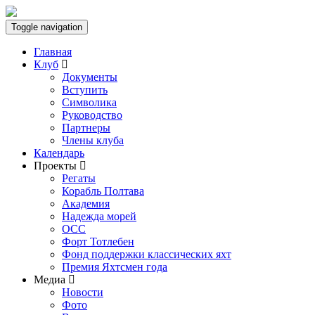
Toggle navigation
Главная
Клуб
Документы
Вступить
Символика
Руководство
Партнеры
Члены клуба
Календарь
Проекты
Регаты
Корабль Полтава
Академия
Надежда морей
ОСС
Форт Тотлебен
Фонд поддержки классических яхт
Премия Яхтсмен года
Медиа
Новости
Фото