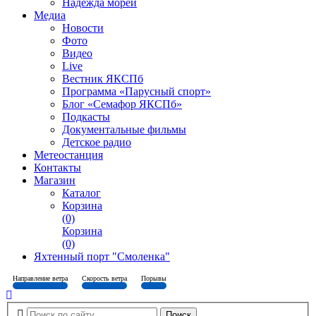
Надежда морей
Медиа
Новости
Фото
Видео
Live
Вестник ЯКСПб
Программа «Парусный спорт»
Блог «Семафор ЯКСПб»
Подкасты
Документальные фильмы
Детское радио
Метеостанция
Контакты
Магазин
Каталог
Корзина
(0)
Корзина
(0)
Яхтенный порт "Смоленка"
Направление ветра
Скорость ветра
Порывы