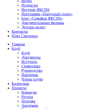
Видео
Подкасты
Вестник ЯКСПб
Программа «Парусный спорт»
Блог «Семафор ЯКСПб»
Документальные фильмы
Детское радио
Контакты
Порт Смоленка
Главная
Клуб
Клуб
Документы
Вступить
Символика
Руководство
Партнеры
Члены клуба
Календарь
Проекты
Команды
Регаты
Полтава
Академия