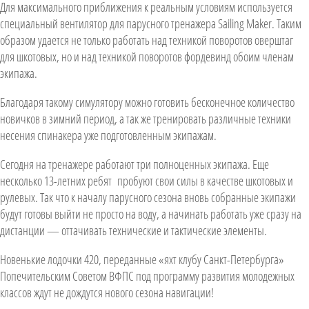
Для максимального приближения к реальным условиям используется
специальный вентилятор для парусного тренажера Sailing Maker. Таким
образом удается не только работать над техникой поворотов оверштаг
для шкотовых, но и над техникой поворотов фордевинд обоим членам
экипажа.
Благодаря такому симулятору можно готовить бесконечное количество
новичков в зимний период, а так же тренировать различные техники
несения спинакера уже подготовленным экипажам.
Сегодня на тренажере работают три полноценных экипажа. Еще
несколько 13-летних ребят пробуют свои силы в качестве шкотовых и
рулевых. Так что к началу парусного сезона вновь собранные экипажи
будут готовы выйти не просто на воду, а начинать работать уже сразу на
дистанции — оттачивать технические и тактические элементы.
Новенькие лодочки 420, переданные «яхт клубу Санкт-Петербурга»
Попечительским Советом ВФПС под программу развития молодежных
классов ждут не дождутся нового сезона навигации!