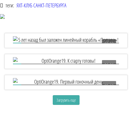
теги:
ЯХТ-КЛУБ САНКТ-ПЕТЕРБУРГА
03:22
5 лет назад был заложен линейный корабль
«Полтава»!
06:06
OptiOrange19. К старту готовы!
05:13
OptiOrange19. Первый гоночный день
Загрузить еще