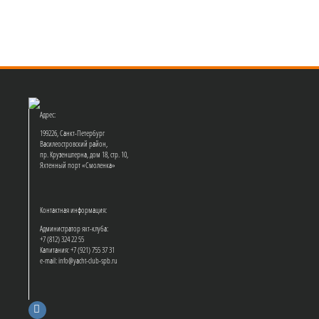
Адрес:
199226, Санкт-Петербург
Василеостровский район,
пр. Крузенштерна, дом 18, стр. 10,
Яхтенный порт «Смоленка»
Контактная информация:
Администратор яхт-клуба:
+7 (812) 324 22 55
Капитания: +7 (921) 755 37 31
e-mail: info@yacht-club-spb.ru