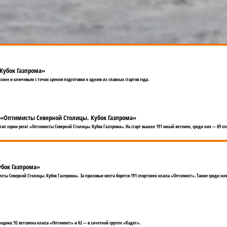
 Кубок Газпрома»
зоне и ключевым с точки зрения подготовки к одним из главных стартов года.
ы «Оптимисты Северной Столицы. Кубок Газпрома»
 этап серии регат «Оптимисты Северной Столицы. Кубок Газпрома». На старт вышел 191 юный яхтсмен, среди них — 69
убок Газпрома»
сты Северной Столицы. Кубок Газпрома». За призовые места борется 191 спортсмен класса «Оптимист». Также среди ни
онщика: 92 яхтсмена класса «Оптимист» и 62 — в зачетной группе «Кадет».