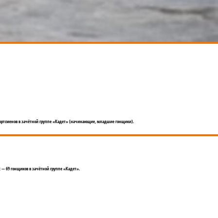
 спортсменов в зачётной группе «Кадет» (начинающие, младшие гонщики).
х — 69 гонщиков в зачётной группе «Кадет».