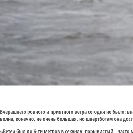
Вчерашнего ровного и приятного ветра сегодня не было: в
волна, конечно, не очень большая, но швертботам она дос
«Ветер был до 6-ти метров в секунду, порывистый, часто