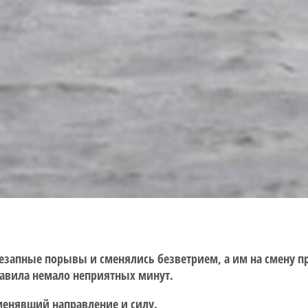
незапные порывы и сменялись безветрием, а им на смену п
тавила немало неприятных минут.
 менявший направление и силу.