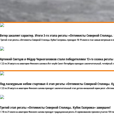
Ветер закаляет характер. Итоги 3-го этапа регаты «Оптимисты Северной Столицы.
Третий этап регаты «Оптимисты Северной Столицы. Кубок Газпрома» проходил 18-19 июля и стал самым ветреным в се
Артемий Светцов и Фёдор Черноголовков стали победителями 13-го сезона регат
С 22 по 24 августа на акватории Финского залива в Яхт-клубе Санкт-Петербурга проходил заключительный, четвёртый
Под пасмурным небом стартовал 4 этап регаты «Оптимисты Северной Столицы. К
С 22 по 24 августа в акватории Финского залива проходит заключительный этап детско-юношеской серии регат «Оптими
Третий этап регаты «Оптимисты Северной Столицы. Кубок Газпрома» завершен!
С 18 по 21 июля на акватории Финского залива проходит традиционная регата. В соревнованиях приняли участие 154 г