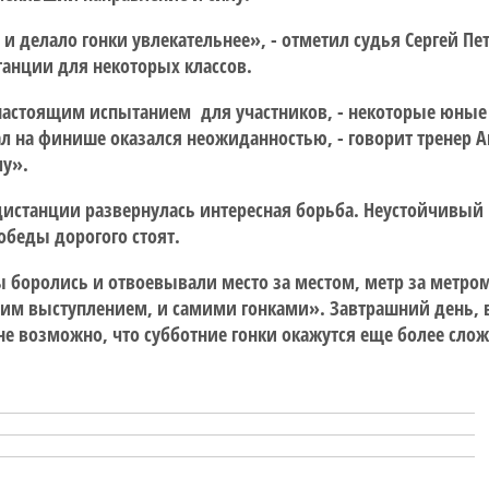
 и делало гонки увлекательнее», - отметил судья Сергей П
танции для некоторых классов.
о настоящим испытанием для участников, - некоторые юные
на финише оказался неожиданностью, - говорит тренер Ака
му».
а дистанции развернулась интересная борьба. Неустойчивый
обеды дорогого стоят.
боролись и отвоевывали место за местом, метр за метром
ним выступлением, и самими гонками». Завтрашний день, 
олне возможно, что субботние гонки окажутся еще более с