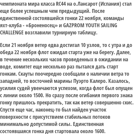
чемпионата мира класса RC44 на о.Лансарот (Испания) стал
еще более успешным чем предыдущий. После
единственной состоявшейся гонки 22 ноября, команды
яхт-клуба - «Броненосец» и GAZPROM YOUTH SAILING
CHALLENGE возглавили турнирную таблицу.
Если 21 ноября ветер едва достигал 10 узлов, то с утра и до
обеда 22 ноября флот ожидал старта уже на берегу. Далее,
в течение нескольких часов проведенных в ожидании на
воде, комитет еще несколько раз пытался дать старт
гонкам. Скауты поочередно сообщали о наличии ветра то
западней, то восточней марины Пуэрто Калеро. Казалось,
усилия судей увенчаются успехом, когда флот был опущен
с линии около 1500. Но сразу после огибания первого знака
гонку пришлось прекратить, так как ветер совершенно скис.
Спустя еще час, наконец-то был найден участок
поверхности с присутствием стабильных потоков
минимально допустимой силы. Единственная
состоявшаяся гонка дня стартовала около 1600.