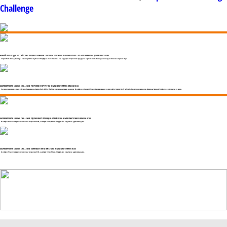
Challenge
НОВЫЙ ПРОЕКТ ДЛЯ РОССИЙСКИХ ПРОФЕССИОНАЛОВ - GAZPROM YOUTH SAILING CHALLENGE – ОТ «ОПТИМИСТА» ДО AMERICA’S CUP!
Gazprom Youth Sailing Challenge – новый проект Яхт-клуба Санкт-Петербурга и ОАО «Газпром», при поддержке Всероссийской федерации парусного спорта. Команда из молодых яхтсменов в возрасте от 26 до
GAZPROM YOUTH SAILING CHALLENGE УВЕРЕННО СТАРТУЕТ НА ЧЕМПИОНАТЕ МИРА КЛАССА RC44
На чемпионате мира в классе RC44 российская команда Gazprom Youth Sailing Challenge произвела настоящую сенсацию. 20 ноября на о.Лансарот (Испания) в соревнованиях по матч-рейсу, Gazprom Youth Sailing Challenge под управлением Екатерины Скудиной победила в пяти матчах из шести.
GAZPROM YOUTH SAILING CHALLENGE УДЕРЖИВАЕТ ПОЗИЦИЮ В ТРОЙКЕ НА ЧЕМПИОНАТЕ МИРА КЛАССА RC44
24 ноября в Испании завершился чемпионат мира класса RC44, на котором Яхт-клуб Санкт-Петербурга был представлен двумя командами.
GAZPROM YOUTH SAILING CHALLENGE ЗАНИМАЕТ ПЯТОЕ МЕСТО НА ЧЕМПИОНАТЕ МИРА RC44
24 ноября в Испании завершился чемпионат мира класса RC44, на котором Яхт-клуб Санкт-Петербурга был представлен двумя командами.