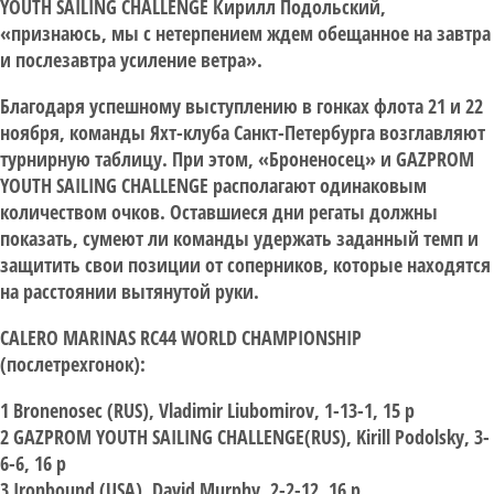
YOUTH SAILING CHALLENGE Кирилл Подольский,
«признаюсь, мы с нетерпением ждем обещанное на завтра
и послезавтра усиление ветра».
Благодаря успешному выступлению в гонках флота 21 и 22
ноября, команды Яхт-клуба Санкт-Петербурга возглавляют
турнирную таблицу. При этом, «Броненосец» и GAZPROM
YOUTH SAILING CHALLENGE располагают одинаковым
количеством очков. Оставшиеся дни регаты должны
показать, сумеют ли команды удержать заданный темп и
защитить свои позиции от соперников, которые находятся
на расстоянии вытянутой руки.
CALERO MARINAS RC44 WORLD CHAMPIONSHIP
(послетрехгонок):
1 Bronenosec (RUS), Vladimir Liubomirov, 1-13-1, 15 p
2 GAZPROM YOUTH SAILING CHALLENGE(RUS), Kirill Podolsky, 3-
6-6, 16 p
3 Ironbound (USA), David Murphy, 2-2-12, 16 p