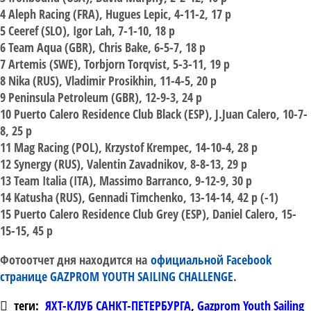
4 Aleph Racing (FRA), Hugues Lepic, 4-11-2, 17 p
5 Ceeref (SLO), Igor Lah, 7-1-10, 18 p
6 Team Aqua (GBR), Chris Bake, 6-5-7, 18 p
7 Artemis (SWE), Torbjorn Torqvist, 5-3-11, 19 p
8 Nika (RUS), Vladimir Prosikhin, 11-4-5, 20 p
9 Peninsula Petroleum (GBR), 12-9-3, 24 p
10 Puerto Calero Residence Club Black (ESP), J.Juan Calero, 10-7-
8, 25 p
11 Mag Racing (POL), Krzystof Krempec, 14-10-4, 28 p
12 Synergy (RUS), Valentin Zavadnikov, 8-8-13, 29 p
13 Team Italia (ITA), Massimo Barranco, 9-12-9, 30 p
14 Katusha (RUS), Gennadi Timchenko, 13-14-14, 42 p (-1)
15 Puerto Calero Residence Club Grey (ESP), Daniel Calero, 15-
15-15, 45 p
Фотоотчет дня находится на
официальной Facebook
странице GAZPROM YOUTH SAILING CHALLENGE
.
теги:
ЯХТ-КЛУБ САНКТ-ПЕТЕРБУРГА
,
Gazprom Youth Sailing