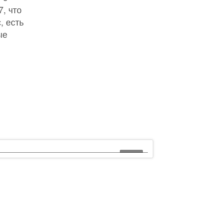
, что
, есть
ые
05:13
iOrange19. Первый гоночный день