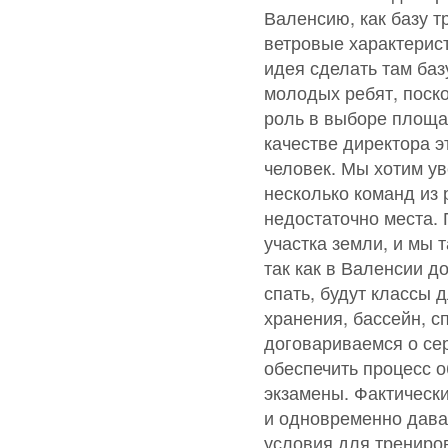
Валенсию, как базу т
ветровые характерист
идея сделать там баз
молодых ребят, поск
роль в выборе площа
качестве директора э
человек. Мы хотим ув
несколько команд из 
недостаточно места.
участка земли, и мы 
так как в Валенсии д
спать, будут классы 
хранения, бассейн, с
договариваемся о се
обеспечить процесс о
экзамены. Фактическ
и одновременно дава
условия для трениров