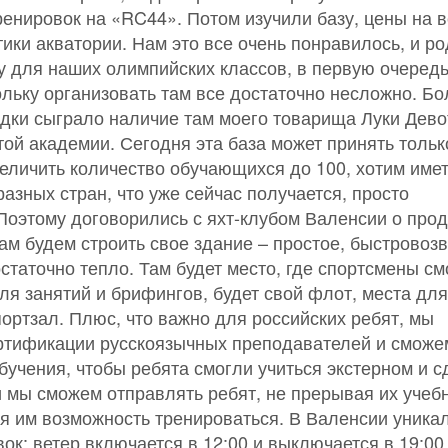
ренировок на «RC44». Потом изучили базу, цены на в
ики акватории. Нам это все очень понравилось, и р
у для наших олимпийских классов, в первую очеред
ольку организовать там все достаточно несложно. Б
дки сыграло наличие там моего товарища Луки Девот
той академии. Сегодня эта база может принять тольк
еличить количество обучающихся до 100, хотим име
разных стран, что уже сейчас получается, просто
 Поэтому договорились с яхт-клубом Валенсии о про
там будем строить свое здание – простое, быстровоз
остаточно тепло. Там будет место, где спортсмены см
для занятий и брифингов, будет свой флот, места для
портзал. Плюс, что важно для российских ребят, мы
ртификации русскоязычных преподавателей и сможе
бучения, чтобы ребята смогли учиться экстерном и с
и мы сможем отправлять ребят, не прерывая их учеб
я им возможность тренироваться. В Валенсии уника
ок: ветер включается в 12:00 и выключается в 19:00,