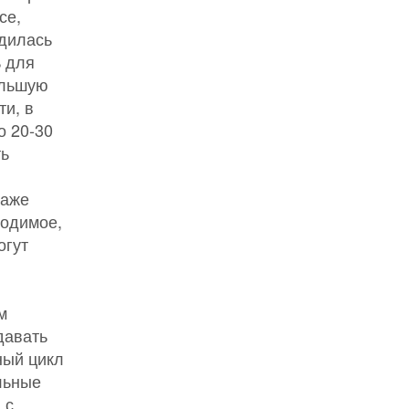
се,
одилась
ь для
ольшую
и, в
о 20-30
ть
даже
водимое,
огут
м
давать
ный цикл
льные
 с