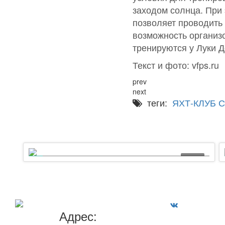
заходом солнца. При 
позволяет проводить 
возможность организ
тренируются у Луки 
Текст и фото: vfps.ru
prev
next
теги:
ЯХТ-КЛУБ 
03:22
5 лет назад был заложен линейный корабль
«Полтава»!
Адрес: