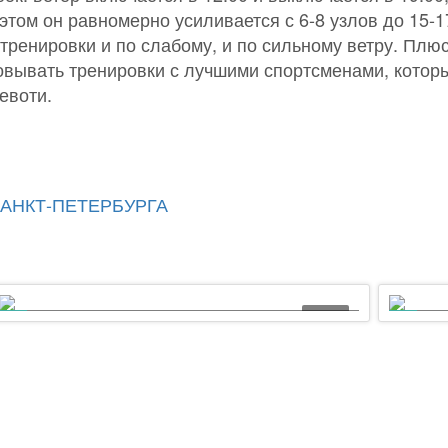
этом он равномерно усиливается с 6-8 узлов до 15-17
тренировки и по слабому, и по сильному ветру. Плюс
овывать тренировки с лучшими спортсменами, котор
Девоти.
САНКТ-ПЕТЕРБУРГА
06:06
OptiOrange19. К старту готовы!
Opt