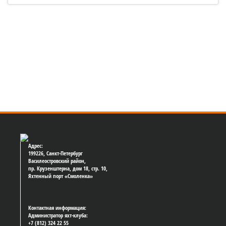
OptiOrange19. Первый гоночный день
Адрес:
199226, Санкт-Петербург
Василеостровский район,
пр. Крузенштерна, дом 18, стр. 10,
Яхтенный порт «Смоленка»
Контактная информация:
Администратор яхт-клуба:
+7 (812) 324 22 55