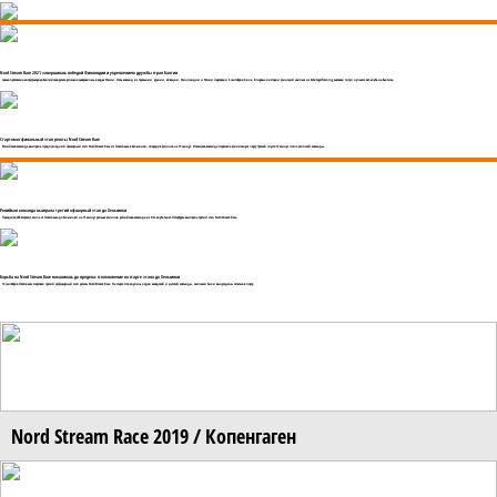
Nord Stream Race 2021 завершилась победой Финляндии и укреплением дружбы стран Балтии
Самая протяженная оффшорная Балтийская регата успешно завершилась в водах России. Пять команд из Германии, Дании, Швеции, Финляндии и России стартовали 6 сентября в Киле. Впервые в истории финский экипаж из Esbo Segelförening завоевал титул лучшего яхт-клуба на Балтике.
Стартовал финальный этап регаты Nord Stream Race
Российская команда выиграла предпоследний офшорный этап Nord Stream Race из Стокгольма в Хельсинки, опередив финнов на 15 минут. Немецкая команда пересекла финишную черту третьей спустя 12 минут после финской команды.
Российкая команда выиграла третий офшорный этап до Хельсинки
Преодолев 200 морских миль от Стокгольма до Хельсинки на 15 минут раньше финнов, российская команда из Яхт-клуба Санкт-Петербурга выиграла третий этап Nord Stream Race.
Борьба на Nord Stream Race накалилась до предела: столкновение на старте этапа до Хельсинки
13 сентября в Стокгольме стартовал третий оффшорный этап регаты Nord Stream Race. На старте столкнулись лодки шведской и датской команды, экипажи были вынуждены остаться в порту.
Nord Stream Race 2019 / Копенгаген