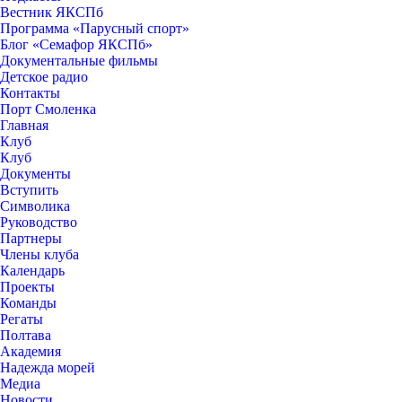
Вестник ЯКСПб
Программа «Парусный спорт»
Блог «Семафор ЯКСПб»
Документальные фильмы
Детское радио
Контакты
Порт Смоленка
Главная
Клуб
Клуб
Документы
Вступить
Символика
Руководство
Партнеры
Члены клуба
Календарь
Проекты
Команды
Регаты
Полтава
Академия
Надежда морей
Медиа
Новости