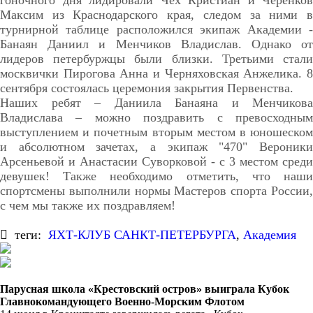
гоночного дня лидировали Чех Кристиан и Черенков
Максим из Краснодарского края, следом за ними в
турнирной таблице расположился экипаж Академии -
Банаян Даниил и Менчиков Владислав. Однако от
лидеров петербуржцы были близки. Третьими стали
москвички Пирогова Анна и Черняховская Анжелика. 8
сентября состоялась церемония закрытия Первенства.
Наших ребят – Даниила Банаяна и Менчикова
Владислава – можно поздравить с превосходным
выступлением и почетным вторым местом в юношеском
и абсолютном зачетах, а экипаж "470" Вероники
Арсеньевой и Анастасии Суворковой - с 3 местом среди
девушек! Также необходимо отметить, что наши
спортсмены выполнили нормы Мастеров спорта России,
с чем мы также их поздравляем!
теги:
ЯХТ-КЛУБ САНКТ-ПЕТЕРБУРГА
,
Академия
Парусная школа «Крестовский остров» выиграла Кубок
Главнокомандующего Военно-Морским Флотом