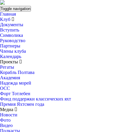
Toggle navigation
Главная
Клуб
Документы
Вступить
Символика
Руководство
Партнеры
Члены клуба
Календарь
Проекты
Регаты
Корабль Полтава
Академия
Надежда морей
ОСС
Форт Тотлебен
Фонд поддержки классических яхт
Премия Яхтсмен года
Медиа
Новости
Фото
Видео
Подкасты