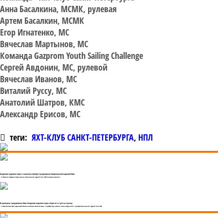
Анна Басалкина, МСМК, рулевая
Артем Басалкин, МСМК
Егор Игнатенко, МС
Вячеслав Мартынов, МС
Команда Gazprom Youth Sailing Challenge
Сергей Авдонин, МС, рулевой
Вячеслав Иванов, МС
Виталий Руссу, МС
Анатолий Шатров, КМС
Александр Ерисов, МС
теги:
ЯХТ-КЛУБ САНКТ-ПЕТЕРБУРГА
,
НПЛ
Академия парусного спорта завоевала серебро Гранд-финала Национальной парусной Лиги
В Севастополе завершился Гранд-финал Национальной парусной Лиги 2020 в Высшем дивизионе.
Второй день Гранд-финала Лиги: Академия парусного спорта борется за третью строчку
В Севастопольской бухте продолжается битва сильнейших яхтсменов страны. 13 декабря станут известны имена победителей и призёров Национальной парусной Лиги 2020.