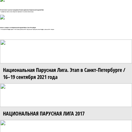
В Севастополе стартовал Гранд-финал Высшего дивизиона Национальной парусной Лиги
13 декабря станут известны имена победителей соревнований сильнейших яхтсменов страны.
«Ахмат» выиграл этап Национальной парусной Лиги в Санкт-Петербурге
В Яхт-клубе Санкт-Петербурга прошел III этап Высшего дивизиона НПЛ. Официальный партнер этапа в Санкт-Петербурге – компания ПАО «Газпром».
Национальная Парусная Лига. Этап в Санкт-Петербурге /
16–19 сентября 2021 года
НАЦИОНАЛЬНАЯ ПАРУСНАЯ ЛИГА 2017