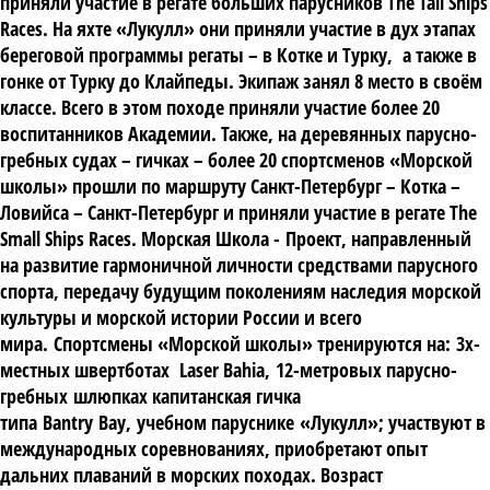
приняли участие в регате больших парусников The Tall Ships
Races. На яхте «Лукулл» они приняли участие в дух этапах
береговой программы регаты – в Котке и Турку, а также в
гонке от Турку до Клайпеды. Экипаж занял 8 место в своём
классе. Всего в этом походе приняли участие более 20
воспитанников Академии. Также, на деревянных парусно-
гребных судах – гичках – более 20 спортсменов «Морской
школы» прошли по маршруту Санкт-Петербург – Котка –
Ловийса – Санкт-Петербург и приняли участие в регате The
Small Ships Races. Морская Школа - Проект, направленный
на развитие гармоничной личности средствами парусного
спорта, передачу будущим поколениям наследия морской
культуры и морской истории России и всего
мира. Спортсмены «Морской школы» тренируются на: 3х-
местных швертботах Laser Bahia, 12-метровых парусно-
гребных шлюпках капитанская гичка
типа Bantry Bay, учебном паруснике «Лукулл»; участвуют в
международных соревнованиях, приобретают опыт
дальних плаваний в морских походах. Возраст