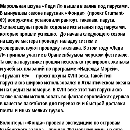
Марсельная шхуна «Леди Л» вышла в залив под парусами
.
В минувшем сезоне парусник «Фонда» (проект Grumant-
69) вооружили: установили рангоут, такелаж, паруса.
Экипаж шхуны провёл ходовые испытания под парусами,
которые прошли успешно. До начала следующего сезона
на шхуне мастера проведут наладку систем и
усовершенствуют проводку такелажа. В этом году «Леди
Л» приняла участие в Ораниенбаумом морском фестивале.
Также на паруснике прошли несколько тренировок экипажа
и учебных плаваний по программе «Надежда Морей».
«Грумант-69» — проект шхуны XVIII века. Такой тип
парусников широко использовался в Атлантическом океана
и на Средиземноморье. В XVIII веке этот тип парусников
также начали использовать во флотах европейских держав
в качестве пакетботов для перевозки и быстрой доставки
почты и иных мелких грузов.
Волонтёры «Фонда» провели экспедицию по островам
Выборгского залива – прошли 200 морских миль на яхте