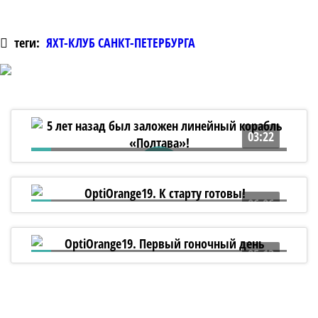
теги:
ЯХТ-КЛУБ САНКТ-ПЕТЕРБУРГА
03:22
5 лет назад был заложен линейный
корабль «Полтава»!
06:06
OptiOrange19. К старту готовы!
05:13
OptiOrange19. Первый гоночный день