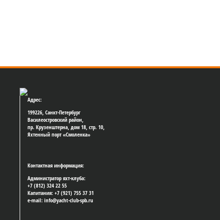
Адрес:
199226, Санкт-Петербург
Василеостровский район,
пр. Крузенштерна, дом 18, стр. 10,
Яхтенный порт «Смоленка»
Контактная информация:
Администратор яхт-клуба:
+7 (812) 324 22 55
Капитания: +7 (921) 755 37 31
e-mail: info@yacht-club-spb.ru