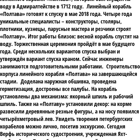
воду в Адмиралтействе в 1712 году.
Линейный корабль
«Полтава» готовят к спуску в мае 2018 года.
Четыре года
уникальные специалисты – конструкторы, столяры,
плотники, кузнецы, парусные мастера и резчики строят
«Полтаву». Итог работы близок: весной корабль спустят на
воду. Торжественная церемония пройдёт в мае будущего
года. Среди нескольких вариантов спуска выбран и
утверждён вариант спуска краном. Сейчас инженеры
занимаются подготовительными работами. Строительство
корпуса линейного корабля «Полтава» на завершающейся
стадии. Доделана наружная обшивка, проведена
герметизация, достроены все палубы. На корабль
установлены два механизма: якорный шпиль и рабочий
шпиль. Также на «Полтаву» установили декор: на корме
развесили деревянные резные фигуры, а на носу появился
четырёхметровый лев. Увидеть творения петербургских
корабелов можно лично, посетив экскурсию. Сегодня
Верфь исторического судостроения, учрежденная Яхт-