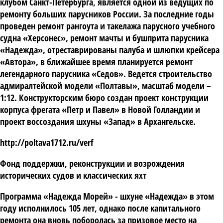
клубом Санкт-Петербурга, является одной из ведущих по
ремонту больших парусников России. За последние годы
проведен ремонт рангоута и такелажа парусного учебного
судна «Херсонес», ремонт мачты и бушприта парусника
«Надежда», отреставрированы палуба и шлюпки крейсера
«Автора», в ближайшее время планируется ремонт
легендарного парусника «Седов». Ведется строительство
адмиралтейской модели «Полтавы», масштаб модели –
1:12. Конструкторским бюро создан проект конструкции
корпуса фрегата «Петр и Павел» в Новой Голландии и
проект воссоздания шхуны «Запад» в Архангельске.
http://poltava1712.ru/verf
Фонд поддержки, реконструкции и возрождения
исторических судов и классических яхт
Программа «Надежда Морей» - шхуне «Надежда» в этом
году исполнилось 105 лет, однако после капитального
ремонта она вновь поборолась за призовое место на