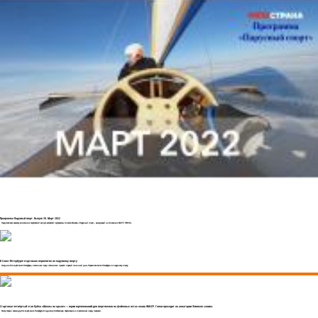
Программа Парусный спорт. Выпуск 38. Март 2022
Представляем вашему вниманию мартовский выпуск авторской программы Алексея Жирова «Парусный спорт», выходящей на телеканале МАТЧ! СТРАНА.
В Санкт-Петербурге стартовало первенство по парусному спорту
Сегодня в Яхт-клубе Санкт-Петербурга, в яхтенном порту «Смоленка» прошёл первый гоночный день Первенства Санкт-Петербурга по парусному спорту.
Стартовал четвёртый этап Кубка «Школы на крыле» — серии соревнований для спортсменов на фойловых яхтах класса WASZP. Гонки проходят на акватории Финского залива.
Регату открыл командор Яхт-клуба Санкт-Петербурга Владимир Любомиров, обратившись к спортсменам перед стартами.