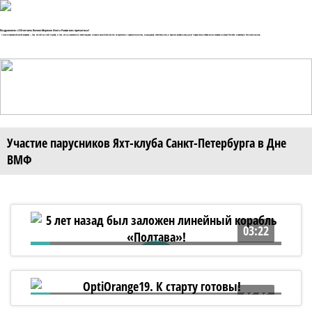
Поздравляем с 330-летием Военно-Морского Флота России всех причастных!
1 июля стартовалаСпасибо морякам — тем, кто сейчас несёт службу, и тем, кто на протяжении веков создавал историю российского флота. За мужество и профессионализм, за выдержку, ответственность и верность выбранному делу! первая смена сборов юных моряков на форте Тотлебен в акватории Финского залива.
Участие парусников Яхт-клуба Санкт-Петербурга в Дне
ВМФ
03:22
5 лет назад был заложен линейный
корабль «Полтава»!
06:06
OptiOrange19. К старту готовы!