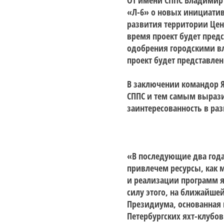
От имени СППС Владимир
«Л-6» о новых инициатив
развития территории Цен
время проект будет предс
одобрения городскими вл
проект будет представле
В заключении командор Ях
СППС и тем самым вырази
заинтересованность в раз
«В последующие два года
привлечем ресурсы, как 
и реализации программ я
силу этого, на ближайш
Президиума, основанная 
Петербургских яхт-клубов