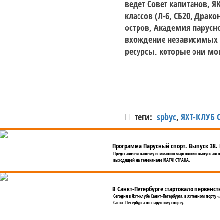
ведет Совет капитанов, 
классов (Л-6, СБ20, Драк
остров, Академия парусно
вхождение независимых 
ресурсы, которые они мог
теги:
spbyc
,
ЯХТ-КЛУБ 
Программа Парусный спорт. Выпуск 38. 
Представляем вашему вниманию мартовский выпуск автор
выходящей на телеканале МАТЧ! СТРАНА.
В Санкт-Петербурге стартовало первенст
Сегодня в Яхт-клубе Санкт-Петербурга, в яхтенном порт
Санкт-Петербурга по парусному спорту.