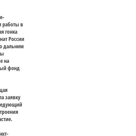
е-
и работы в
кая
гонка
нат России
по дальним
ты
е на
ный фонд
ющая
ла заявку
 следующий
строения
астие.
нкт-