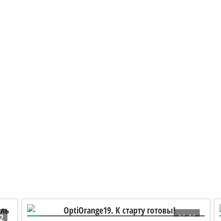
2
06:06