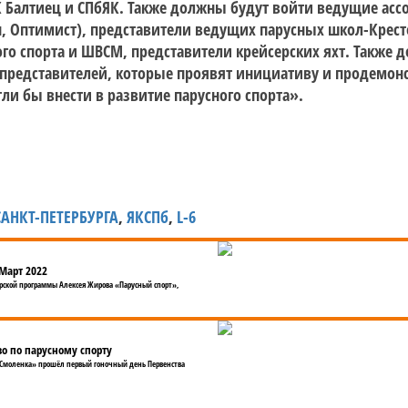
ЯК Балтиец и СПбЯК. Также должны будут войти ведущие ас
он, Оптимист), представители ведущих парусных школ-Крес
го спорта и ШВСМ, представители крейсерских яхт. Также д
представителей, которые проявят инициативу и продемон
ли бы внести в развитие парусного спорта».
САНКТ-ПЕТЕРБУРГА
,
ЯКСПб
,
L-6
Март 2022
ской программы Алексея Жирова «Парусный спорт»,
во по парусному спорту
у «Смоленка» прошёл первый гоночный день Первенства