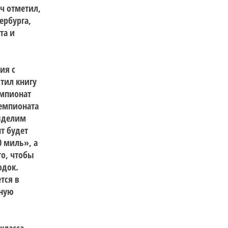
ч отметил,
ербурга,
та и
ия с
тил книгу
емпионат
емпионата
делим
т будет
0 миль», а
го, чтобы
одок.
тся в
тную