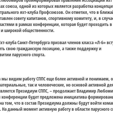
 Любомиров проинформировал правление Ассоциации яхт 
ах союза, одной из которых является разработка концепц
трального яхт-клуба Профсоюзов. Он отметил, что в ближ
тавлен совету капитанов, спортивному комитету, и, в случа
астями в рамках конференции, которая будет проходить в 
н и широкой общественности.
т-клуба Санкт-Петербурга призвал членов класса «Л-6» вст
ть свою гражданскую позицию, а также поддержку и
витии парусного спорта.
 мы видим работу СППС еще более активной и понимаем, о
материальные, так и человеческие, но основой активной де
вляется Президиум СППС, – продолжает Владимир Любомир
ей конференции будет предложена инициатива формирован
на том, что в состав Президиума должны будут войти ком
. На данный момент активную работу в области парусного с