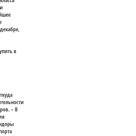
класса
ии
айшее
е
декабре,
упить в
ткуда
ятельности
ов. – В
ия
андоры
порта