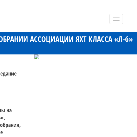
Toggle
navigatio
ОБРАНИИ АССОЦИАЦИИ ЯХТ КЛАССА «Л-6»
седание
ны на
6»,
собрания,
же