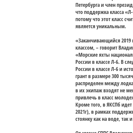
Петербурга и член през
что поддержка класса «Л-
потому что этот класс сч
является уникальным.
«Заканчивающийся 2019 
классом, – говорит Влад
«Морские яхты националь
России в классе Л-6. В 
России в классе Л-6 и ис
грант в размере 300 тыся
распределен между лодка
в их экипаж входят не ме
привлечь в класс молоде
Кроме того, в ЯКСПб идет
2021г), в рамках поддерж
стоянку как на воде, так