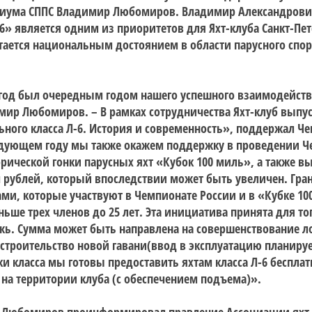
идиума СППС Владимир Любомиров. Владимир Александрови
6» является одним из приоритетов для Яхт-клуба Санкт-Пет
итается национальным достоянием в области парусного спор
год был очередным годом нашего успешного взаимодейств
имир Любомиров. – В рамках сотрудничества Яхт-клуб выпус
ного класса Л-6. История и современность», поддержал Ч
следующем году мы также окажем поддержку в проведении
Ч
торической гонки парусных яхт «Кубок 100 миль», а также
вы
ч рублей, который впоследствии может быть увеличен. Гран
ми, которые участвуют в Чемпионате России и в «Кубке 10
ньше трех членов до 25 лет. Эта инициатива принята для то
жь. Сумма может быть направлена на совершенствование л
строительство новой гавани
(ввод в эксплуатацию планируе
ки класса мы готовы предоставить яхтам класса Л-6 беспла
 и на территории клуба (с обеспечением подъема)».