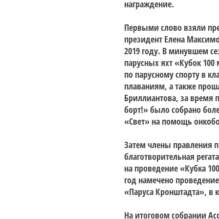
награждение.
Первыми слово взяли пре
президент Елена Максимо
2019 году. В минувшем се
парусных яхт «
Кубок 100
по парусному спорту в
кл
плаваниям, а также прош
Бриллиантова, за время 
борт!» было собрано бол
«Свет» на помощь онкоб
Затем члены правления п
благотворительная регата
на проведение «Кубка 100
год намечено проведение
«Паруса Кронштадта», в 
На итоговом собрании Асс