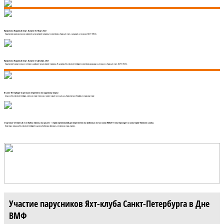
Программа Парусный спорт. Выпуск 38. Март 2022
Представляем вашему вниманию мартовский выпуск авторской программы Алексея Жирова «Парусный спорт», выходящей на телеканале МАТЧ! СТРАНА.
Программа Парусный спорт. Выпуск 37. Декабрь 2021
Представляем Вашему вниманию итоговый, декабрьский выпуск авторской программы PR-директора Яхт-клуба Санкт-Петербурга Алексея Жирова выходящую на телеканале «Парусный спорт» МАТЧ! СТРАНА.
В Санкт-Петербурге стартовало первенство по парусному спорту
Сегодня в Яхт-клубе Санкт-Петербурга, в яхтенном порту «Смоленка» прошёл первый гоночный день Первенства Санкт-Петербурга по парусному спорту.
Стартовал четвёртый этап Кубка «Школы на крыле» — серии соревнований для спортсменов на фойловых яхтах класса WASZP. Гонки проходят на акватории Финского залива.
Регату открыл командор Яхт-клуба Санкт-Петербурга Владимир Любомиров, обратившись к спортсменам перед стартами.
Участие парусников Яхт-клуба Санкт-Петербурга в Дне
ВМФ