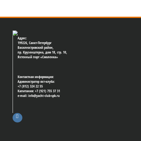
Адрес:
199226, Санкт-Петербург
Василеостровский район,
пр. Крузенштерна, дом 18, стр. 10,
Яхтенный порт «Смоленка»
Контактная информация:
Администратор яхт-клуба:
+7 (812) 324 22 55
Капитания: +7 (921) 755 37 31
e-mail: info@yacht-club-spb.ru