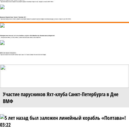
Представляем вашему вниманию мартовский выпуск авторской программы Алексея Жирова «Парусный спорт», выходящей на телеканале МАТЧ! СТРАНА.
Программа Парусный спорт. Выпуск 37. Декабрь 2021
Представляем Вашему вниманию итоговый, декабрьский выпуск авторской программы PR-директора Яхт-клуба Санкт-Петербурга Алексея Жирова выходящую на телеканале «Парусный спорт» МАТЧ! СТРАНА.
«Последняя гонка показала, на что мы способны»: на регате «Балтийский ветер» объявили имена победителей
«Последняя гонка показала, на что мы способны»: на регате «Балтийский ветер» объявили имена победителей
Кубок трех портов: итоги регаты
Традиционная регата в классе Сантер-760 «Кубок трех портов» прошла с 5 по 7 августа на акватории Финского залива в Санкт-Петербурге.
Участие парусников Яхт-клуба Санкт-Петербурга в Дне
ВМФ
03:22