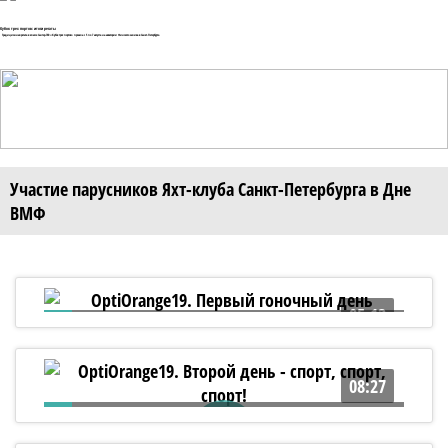
Кубок трех портов: итоги регаты
Традиционная регата в классе Сантер-760 «Кубок трех портов» прошла с 5 по 7 августа на акватории Финского залива в Санкт-Петербурге.
Участие парусников Яхт-клуба Санкт-Петербурга в Дне
ВМФ
05:13
OptiOrange19. Первый гоночный день
08:27
OptiOrange19. Второй день - спорт, спорт,
спорт!