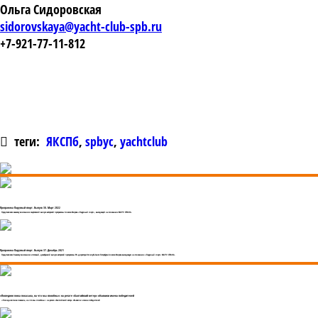
Ольга Сидоровская
sidorovskaya@yacht-club-spb.ru
+7-921-77-11-812
теги:
ЯКСПб
,
spbyc
,
yachtclub
Программа Парусный спорт. Выпуск 38. Март 2022
Представляем вашему вниманию мартовский выпуск авторской программы Алексея Жирова «Парусный спорт», выходящей на телеканале МАТЧ! СТРАНА.
Программа Парусный спорт. Выпуск 37. Декабрь 2021
Представляем Вашему вниманию итоговый, декабрьский выпуск авторской программы PR-директора Яхт-клуба Санкт-Петербурга Алексея Жирова выходящую на телеканале «Парусный спорт» МАТЧ! СТРАНА.
«Последняя гонка показала, на что мы способны»: на регате «Балтийский ветер» объявили имена победителей
«Последняя гонка показала, на что мы способны»: на регате «Балтийский ветер» объявили имена победителей