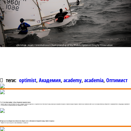
теги:
optimist
,
Академия
,
academy
,
academia
,
Оптимист
11 и 12 сентября пройдет отбор в Академию парусного спорта
Академия парусного спорта вновь открывает свои двери для будущих покорителей морских волн и пьедесталов почета. Комплексный подход в организации тренировочного процесса и спортивное оснащение Академии позволяет юным спортсменам пройти путь от начинающих яхтсменов до победителей и призеров российских и международных соревнований,
и Олимпийских игр. Проект реализуется при поддержке ПАО «Газпром».
Ян Куртыш стал победителем абсолютного общего зачета «Оптимистов Северной столицы. Кубок Газпрома»
Четвертый этап получился одним из самых захватывающих и напряженных.