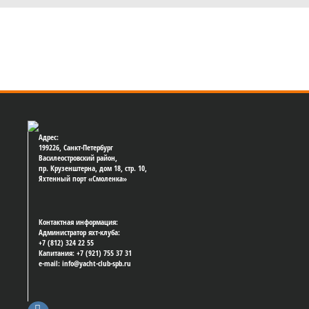
Адрес:
199226, Санкт-Петербург
Василеостровский район,
пр. Крузенштерна, дом 18, стр. 10,
Яхтенный порт «Смоленка»
Контактная информация:
Администратор яхт-клуба:
+7 (812) 324 22 55
Капитания: +7 (921) 755 37 31
e-mail: info@yacht-club-spb.ru