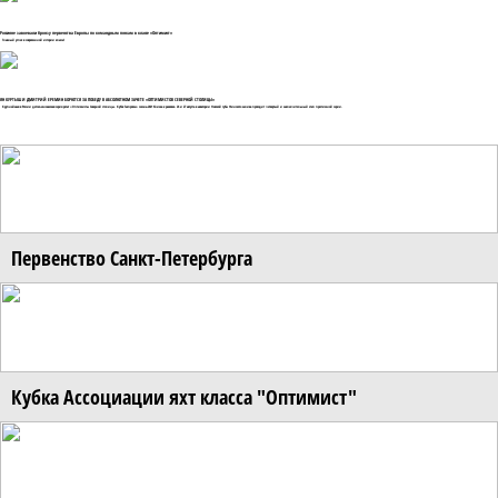
Россияне завоевали бронзу первенства Европы по командным гонкам в классе «Оптимист»
Главный успех в современной истории класса!
ЯН КУРТЫШ И ДМИТРИЙ ЕРЕМИН БОРЮТСЯ ЗА ПОБЕДУ В АБСОЛЮТНОМ ЗАЧЕТЕ «ОПТИМИСТОВ СЕВЕРНОЙ СТОЛИЦЫ»
Крупнейшая в России детско-юношеская серия регат «Оптимисты Северной столицы. Кубок Газпрома» сезона-2021 близка к развязке. 26 и 27 августа в акватории Невской губы Финского залива проходит четвертый и заключительный этап престижной серии.
Первенство Санкт-Петербурга
Кубка Ассоциации яхт класса "Оптимист"