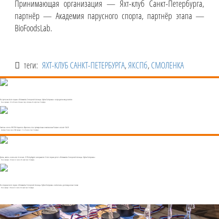
Принимающая организация — Яхт-клуб Санкт-Петербурга,
партнёр — Академия парусного спорта, партнёр этапа —
BioFoodsLab.
теги:
ЯХТ-КЛУБ САНКТ-ПЕТЕРБУРГА
,
ЯКСПб
,
СМОЛЕНКА
На третьем этапе серии «Оптимисты Северной столицы. Кубок Газпрома» наградили медалистов
Регата проходила с 28 по 30 июля в Яхтенном порту «Смоленка» Яхт-клуба Санкт-Петербурга
Экипаж члена ЯКСПб Кирилла Фролова стал трёхкратным чемпионом России в классе Sb20
Чемпионат России в классе SB20 проходил с 11 по 16 июля в Санкт-Петербурге
Грозы, штиль и сильное течение. В Петербурге завершился II этап серии регат «Оптимисты Северной столицы. Кубок Газпрома»
Регата проходила с 30 июня по 2 июля в Яхт-клубе Санкт-Петербурга.
На втором этапе серии «Оптимисты Северной столицы. Кубок Газпрома» состоялись долгожданные гонки
Регата проходит с 30 июня по 2 июля в Яхт-клубе Санкт-Петербурга.