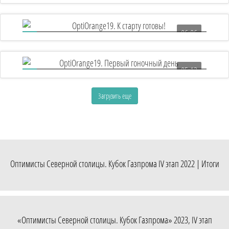
5 лет назад был заложен линейный корабль
«Полтава»!
06:06
OptiOrange19. К старту готовы!
05:13
OptiOrange19. Первый гоночный день
Загрузить еще
Оптимисты Северной столицы. Кубок Газпрома IV этап 2022 | Итоги
«Оптимисты Северной столицы. Кубок Газпрома» 2023, IV этап