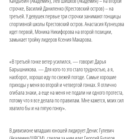
Кандыбин (Академия), Лев Шишков (Академия) – на второй
строчке, Василий Даниленко (Крестовский остров) – на
третьей. У девушек первые три строчки занимают гонщицы
спортивной школы Крестовский остров. Анастасия Кузнецова
идет первой, Моника Никифорова на второй позиции,
замыкает тройку лидеров Ксения Макарова.
«В третьей гонке ветер усилился, — говорит Дарья
Барышникова. — Для кого-то это стало трудностью, а я,
наоборот, хорошо иду по свежей погоде. Самые хорошие
приходы у меня во второй и четвертой гонках. Я отлично
огибала знаки, а еще на меня не подали ни одного протеста,
потому что я все делала по правилам. Мне кажется, моих сил
хватило бы и на пятую гонку».
В дивизионе младших юношей лидирует Денис Гулевич
(Академия/ШВСМ), следом за ним идет Георгий Булатов