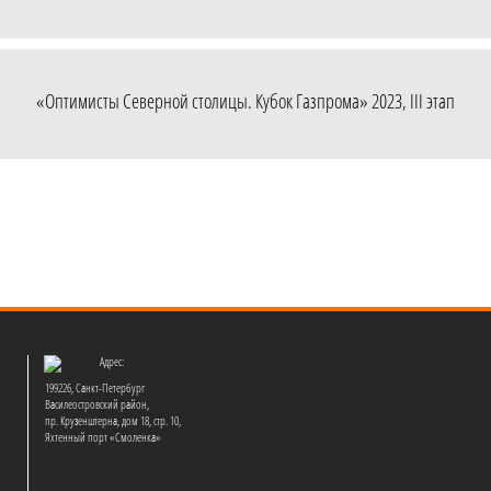
«Оптимисты Северной столицы. Кубок Газпрома» 2023, III этап
Адрес:
199226, Санкт-Петербург
Василеостровский район,
пр. Крузенштерна, дом 18, стр. 10,
Яхтенный порт «Смоленка»