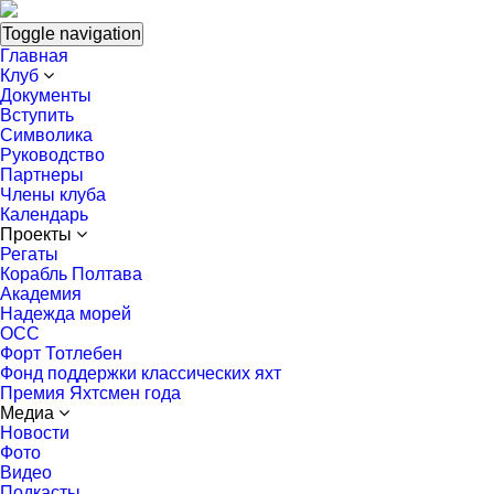
Toggle navigation
Главная
Клуб
Документы
Вступить
Символика
Руководство
Партнеры
Члены клуба
Календарь
Проекты
Регаты
Корабль Полтава
Академия
Надежда морей
ОСС
Форт Тотлебен
Фонд поддержки классических яхт
Премия Яхтсмен года
Медиа
Новости
Фото
Видео
Подкасты