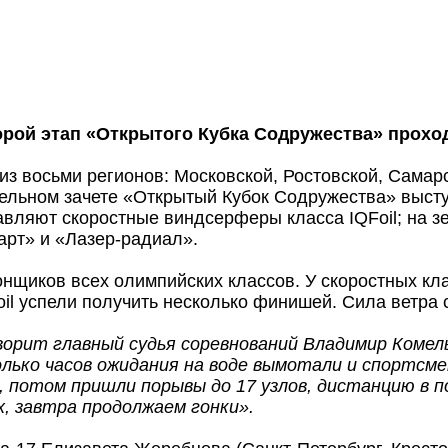
рой этап «Открытого Кубка Содружества» проходя
з восьми регионов: Московской, Ростовской, Самарс
ельном зачете «Открытый Кубок Содружества» высту
авляют скоростные виндсерферы класса IQFoil; на з
арт» и «Лазер-радиал».
нщиков всех олимпийских классов. У скоростных кла
il успели получить несколько финишей. Сила ветра с
ворит главный судья соревнований Владимир Комел
олько часов ожидания на воде вымотали и спортсме
в, потом пришли порывы до 17 узлов, дистанцию в п
, завтра продолжаем гонки».