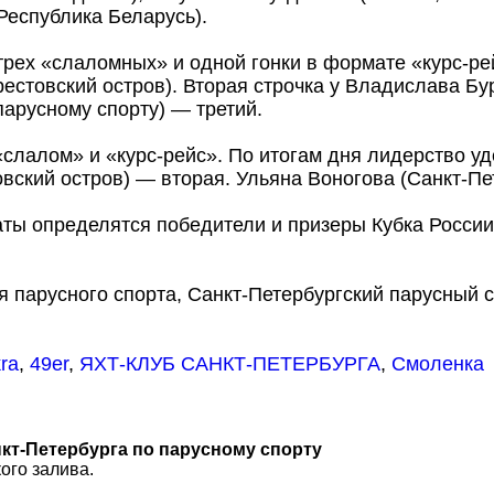
Республика Беларусь).
 трех «слаломных» и одной гонки в формате «курс-ре
естовский остров). Вторая строчка у Владислава Бур
арусному спорту) — третий.
«слалом» и «курс-рейс». По итогам дня лидерство у
овский остров) — вторая. Ульяна Воногова (Санкт-П
ты определятся победители и призеры Кубка России,
парусного спорта, Санкт-Петербургский парусный со
ra
,
49er
,
ЯХТ-КЛУБ САНКТ-ПЕТЕРБУРГА
,
Смоленка
нкт-Петербурга по парусному спорту
ого залива.