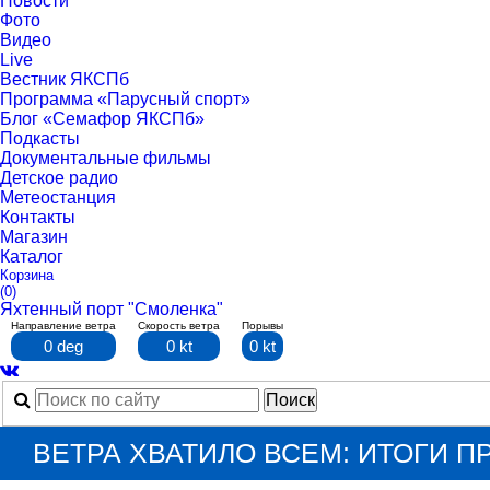
Новости
Фото
Видео
Live
Вестник ЯКСПб
Программа «Парусный спорт»
Блог «Семафор ЯКСПб»
Подкасты
Документальные фильмы
Детское радио
Метеостанция
Контакты
Магазин
Каталог
Корзина
(0)
Яхтенный порт "Смоленка"
Направление ветра
Скорость ветра
Порывы
0 deg
0 kt
0 kt
ВЕТРА ХВАТИЛО ВСЕМ: ИТОГИ 