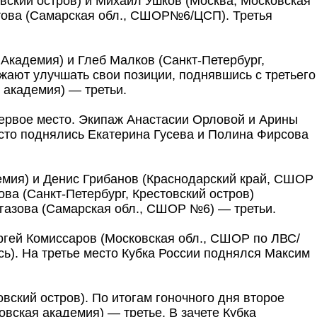
вский остров) и Михаил Ушков (Москва, Московская
това (Самарская обл., СШОР№6/ЦСП). Третья
 Академия) и Глеб Малков (Санкт-Петербург,
лжают улучшать свои позиции, поднявшись с третьего
 академия) — третьи.
первое место. Экипаж Анастасии Орловой и Арины
есто поднялись Екатерина Гусева и Полина Фирсова
емия) и Денис Грибанов (Краснодарский край, СШОР
а (Санкт-Петербург, Крестовский остров)
ргазова (Самарская обл., СШОР №6) — третьи.
ргей Комиссаров (Московская обл., СШОР по ЛВС/
сь). На третье место Кубка России поднялся Максим
вский остров). По итогам гоночного дня второе
вская академия) — третье. В зачете Кубка