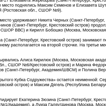
a-17 Елизавета Жеребцова (Санкт-Петербург, Кресто
е место поднялись Максим Семенов и Елизавета Шу
й (Ростовская обл., СШОР №9).
е место удерживают Никита Черных (Санкт-Петербург,
нинов (Санкт-Петербург, Крестовский остров) продо
, СШОР ВВС) и Кирилл Бобошко (Москва, Московская
а (Санкт-Петербург, Крестовский остров) занимают 
ему располагается на второй строчке. На третье м
 вырвались Алиса Кирилюк (Москва, Московская акад
бл., СШОР №6/Крестовский остров) и Марина Федоров
лов (Санкт-Петербург, Академия/ШВСМ) и Полина Ве
рытого Кубка Содружества» остается неименной: Се
товский остров) и Максим Дягель (Республика Белару
идирует Екатерина Зюзина (Санкт-Петербург, Кресто
1/Академия), а Луиза Галяутдинова (Москва, Моско