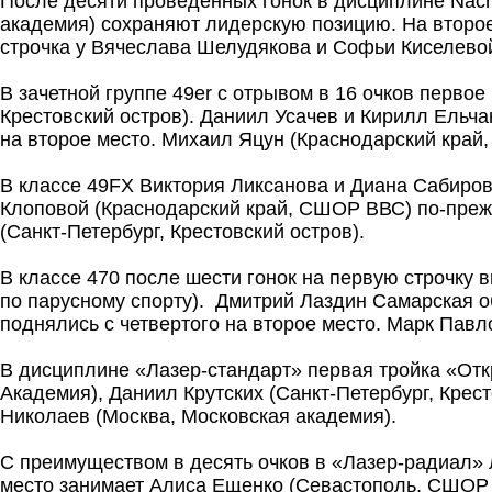
После десяти проведенных гонок в дисциплине Nacr
академия) сохраняют лидерскую позицию. На второ
строчка у Вячеслава Шелудякова и Софьи Киселево
В зачетной группе 49er с отрывом в 16 очков перво
Крестовский остров). Даниил Усачев и Кирилл Ельча
на второе место. Михаил Яцун (Краснодарский край
В классе 49FX Виктория Ликсанова и Диана Сабиров
Клоповой (Краснодарский край, СШОР ВВС) по-прежн
(Санкт-Петербург, Крестовский остров).
В классе 470 после шести гонок на первую строчку
по парусному спорту). Дмитрий Лаздин Самарская о
поднялись с четвертого на второе место. Марк Пав
В дисциплине «Лазер-стандарт» первая тройка «Отк
Академия), Даниил Крутских (Санкт-Петербург, Крес
Николаев (Москва, Московская академия).
С преимуществом в десять очков в «Лазер-радиал» л
место занимает Алиса Ещенко (Севастополь, СШОР №