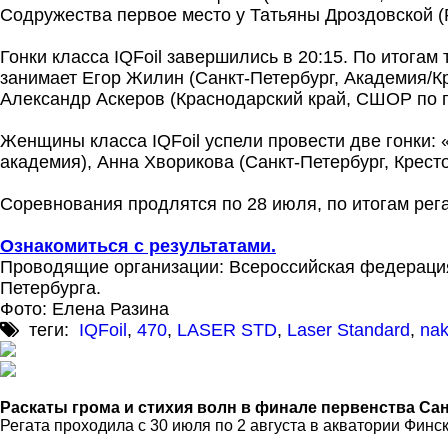
Содружества первое место у Татьяны Дроздовской (
Гонки класса IQFoil завершились в 20:15. По итогам
занимает Егор Жилин (Санкт-Петербург, Академия/Кр
Александр Аскеров (Краснодарский край, СШОР по п
Женщины класса IQFoil успели провести две гонки: 
академия), Анна Хворикова (Санкт-Петербург, Крест
Соревнования продлятся по 28 июля, по итогам рега
Ознакомиться с результатами.
Проводящие организации: Всероссийская федерация 
Петербурга.
Фото: Елена Разина
теги:
IQFoil
,
470
,
LASER STD
,
Laser Standard
,
nak
Раскаты грома и стихия волн в финале первенства Са
Регата проходила с 30 июля по 2 августа в акватории Финск