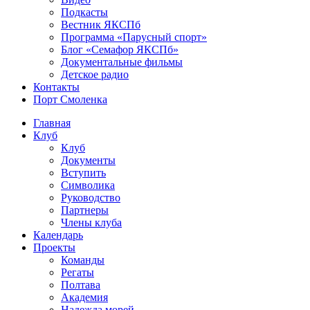
Подкасты
Вестник ЯКСПб
Программа «Парусный спорт»
Блог «Семафор ЯКСПб»
Документальные фильмы
Детское радио
Контакты
Порт Смоленка
Главная
Клуб
Клуб
Документы
Вступить
Символика
Руководство
Партнеры
Члены клуба
Календарь
Проекты
Команды
Регаты
Полтава
Академия
Надежда морей