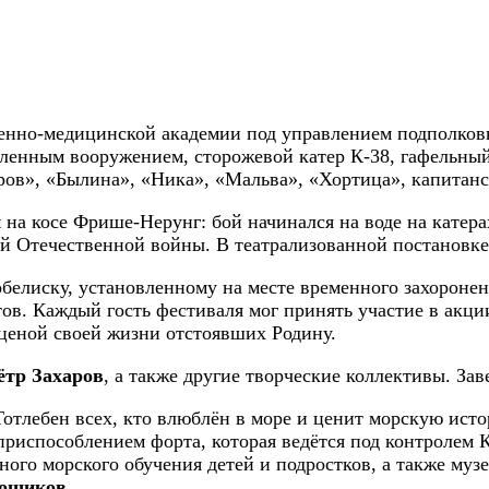
енно-медицинской академии под управлением подполко
овленным вооружением, сторожевой катер К-38, гафельны
в», «Былина», «Ника», «Мальва», «Хортица», капитанск
и
на косе Фрише-Нерунг: бой начинался на воде на катер
 Отечественной войны. В театрализованной постановке 
белиску, установленному на месте временного захоронен
тов. Каждый гость фестиваля мог принять участие в акц
ценой своей жизни отстоявших Родину.
ётр Захаров
, а также другие творческие коллективы. З
отлебен всех, кто влюблён в море и ценит морскую исто
приспособлением форта, которая ведётся под контролем К
вного морского обучения детей и подростков, а также му
рошиков
.