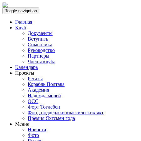
Toggle navigation
Главная
Клуб
Документы
Вступить
Символика
Руководство
Партнеры
Члены клуба
Календарь
Проекты
Регаты
Корабль Полтава
Академия
Надежда морей
ОСС
Форт Тотлебен
Фонд поддержки классических яхт
Премия Яхтсмен года
Медиа
Новости
Фото
Видео