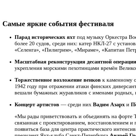
Самые яркие события фестиваля
Парад исторических яхт
под музыку Оркестра Во
более 20 судов, среди них: катер НКЛ-27 с устан
«Селенга», «Пилигрим», «Мираме», «Капитан Петро
Масштабная реконструкция десантной операци
укрепления морскими пехотинцами времён Великой
Торжественное возложение венков
к каменному о
1942 году при отражении атаки финских диверсан
вешали бумажных журавликов с именами родных, 
Концерт артистов
— среди них
Вадим Азарх
и
П
«Мы рады приветствовать и объединять на форте Т
связанная с проектированием, восстановлением и 
появиться база для центра практического интенси
президент Яхт-клуба Санкт-Петербурга
Андрей Г