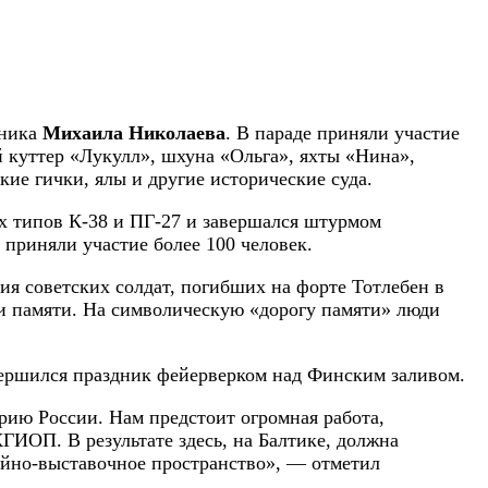
вника
Михаила Николаева
. В параде приняли участие
й куттер «Лукулл», шхуна «Ольга», яхты «Нина»,
ие гички, ялы и другие исторические суда.
ах типов К-38 и ПГ-27 и завершался штурмом
приняли участие более 100 человек.
ия советских солдат, погибших на форте Тотлебен в
ии памяти. На символическую «дорогу памяти» люди
авершился праздник фейерверком над Финским заливом.
рию России. Нам предстоит огромная работа,
ГИОП. В результате здесь, на Балтике, должна
зейно-выставочное пространство», — отметил