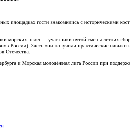
ивных площадках гости знакомились с историческими ко
ки морских школ — участники пятой смены летних сборов
нов России). Здесь они получили практические навыки н
ов Отечества.
рбурга и Морская молодёжная лига России при поддержк
ен