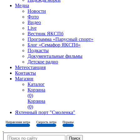
Медиа
Новости
Фото
Видео
Live
Вестник ЯКСПб
Программа «Парусный спорт»
Блог «Семафор ЯКСПб»
Подкасты
Документальные фильмы
Детское радио
Метеостанция
Контакты
Магазин
Каталог
Корзина
(0)
Корзина
(0)
Яхтенный порт "Смоленка"
Направление ветра
Скорость ветра
Порывы