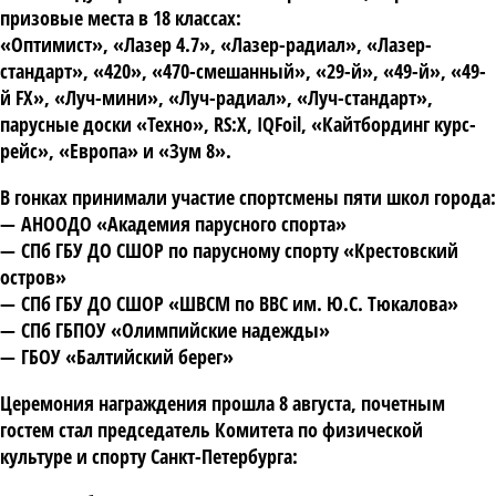
призовые места в
18 классах
:
«Оптимист», «Лазер 4.7», «Лазер-радиал», «Лазер-
стандарт», «420», «470-смешанный», «29-й», «49-й», «49-
й FX», «Луч-мини», «Луч-радиал», «Луч-стандарт»,
парусные доски «Техно», RS:X, IQFoil, «Кайтбординг курс-
рейс», «Европа» и «Зум 8»
.
В гонках принимали участие спортсмены пяти школ города:
—
АНООДО «Академия парусного спорта»
—
СПб ГБУ ДО СШОР по парусному спорту «Крестовский
остров»
—
СПб ГБУ ДО СШОР «ШВСМ по ВВС им. Ю.С. Тюкалова»
—
СПб ГБПОУ «Олимпийские надежды»
—
ГБОУ «Балтийский берег»
Церемония награждения прошла 8 августа, почетным
гостем стал председатель Комитета по физической
культуре и спорту Санкт-Петербурга: