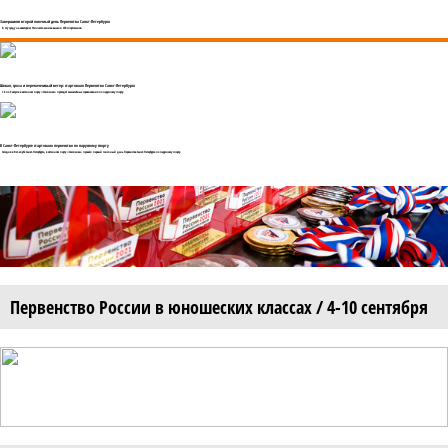
Завершился второй гоночный день Первенства Санкт-Петербурга
В эту среду на акваторию Финского залива вышли 430 спортсменов.
Шквал, гроза и переменчивый ветер: стартовало Первенство Санкт-Петербурга
С 4 по 9 августа в яхтенном порту «Смоленка» проходят масштабные соревнования по парусному спорту.
В Санкт-Петербурге стартовало первенство по парусному спорту
Сегодня в Яхт-клубе Санкт-Петербурга, в яхтенном порту «Смоленка» прошёл первый гоночный день Первенства Санкт-Петербурга по парусному спорту.
Первенство России в юношеских классах / 4-10 сентября