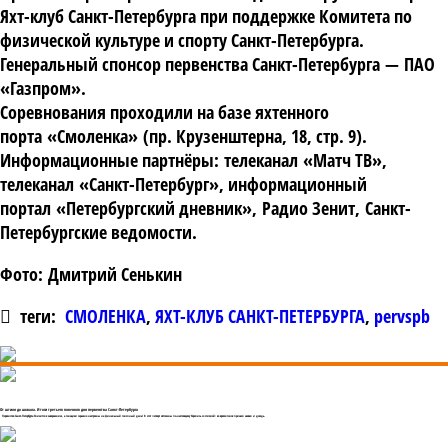
Яхт-клуб Санкт-Петербурга при поддержке Комитета по
физической культуре и спорту Санкт-Петербурга.
Генеральный спонсор первенства Санкт-Петербурга
—
ПАО
«Газпром»
.
Соревнования проходили на базе яхтенного
порта
«Смоленка»
(пр. Крузенштерна, 18, стр. 9).
Информационные партнёры:
телеканал
«Матч ТВ»
,
телеканал
«Санкт-Петербург»
, информационный
портал
«Петербургский дневник»
,
Радио Зенит
,
Санкт-
Петербургские ведомости
.
Фото:
Дмитрий Сенькин
теги:
СМОЛЕНКА
,
ЯХТ-КЛУБ САНКТ-ПЕТЕРБУРГА
,
pervspb
От штиля до шквала. Итоги третьего гоночного дня первенства Санкт-Петербурга
Первенство Санкт-Петербурга близится к завершению, а гонщики серьезно настроены на финальный гоночный день! В этот четверг яхтсмены по-настоящему боролись со стихией: во время гонок пришел шквал и дождь.