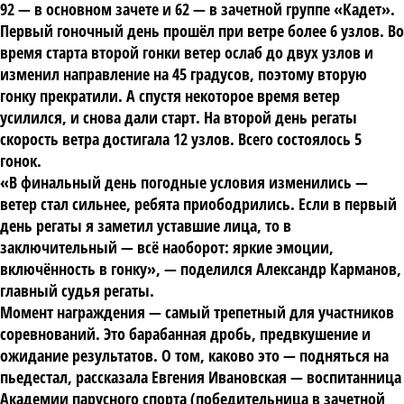
92 — в основном зачете и 62 — в зачетной группе «Кадет».
Первый гоночный день прошёл при ветре более 6 узлов. Во
время старта второй гонки ветер ослаб до двух узлов и
изменил направление на 45 градусов, поэтому вторую
гонку прекратили. А спустя некоторое время ветер
усилился, и снова дали старт. На второй день регаты
скорость ветра достигала 12 узлов. Всего состоялось 5
гонок.
«В финальный день погодные условия изменились —
ветер стал сильнее, ребята приободрились. Если в первый
день регаты я заметил уставшие лица, то в
заключительный — всё наоборот: яркие эмоции,
включённость в гонку», — поделился
Александр Карманов
,
главный судья регаты.
Момент награждения — самый трепетный для участников
соревнований. Это барабанная дробь, предвкушение и
ожидание результатов. О том, каково это — подняться на
пьедестал, рассказала
Евгения Ивановская
— воспитанница
Академии парусного спорта (победительница в зачетной