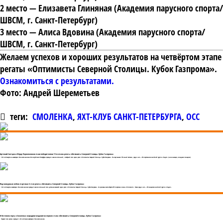
2 место
— Елизавета Глиняная (Академия парусного спорта/
ШВСМ, г. Санкт-Петербург)
3 место
— Алиса Вдовина (Академия парусного спорта/
ШВСМ, г. Санкт-Петербург)
Желаем успехов и хороших результатов на четвёртом этапе
регаты «Оптимисты Северной Столицы. Кубок Газпрома».
Ознакомиться с результатами.
Фото: Андрей Шереметьев
теги:
СМОЛЕНКА
,
ЯХТ-КЛУБ САНКТ-ПЕТЕРБУРГА
,
ОСС
Артемий Светцов и Фёдор Черноголовков стали победителями 13-го сезона регаты «Оптимисты Северной Столицы. Кубок Газпрома»
С 22 по 24 августа на акватории Финского залива в Яхт-клубе Санкт-Петербурга проходил заключительный, четвёртый этап серии регат «Оптимисты Северной Столицы. Кубок Газпрома». На старт вышел 191 юный яхтсмен, среди них — 69 спортсменов в зачётной группе «Кадет» (начинающие, младшие гонщики).
Под пасмурным небом стартовал 4 этап регаты «Оптимисты Северной Столицы. Кубок Газпрома»
С 22 по 24 августа в акватории Финского залива проходит заключительный этап детско-юношеской серии регат «Оптимисты Северной Столицы. Кубок Газпрома». За призовые места борется 191 спортсмен класса «Оптимист». Также среди них — 69 гонщиков в зачётной группе «Кадет».
В Яхтенном порту «Смоленка» наградили медалистов первого этапа «Оптимисты Северной столицы. Кубок Газпрома»
Первый этап регаты проходит с 24 по 26 мая в акватории Финского залива