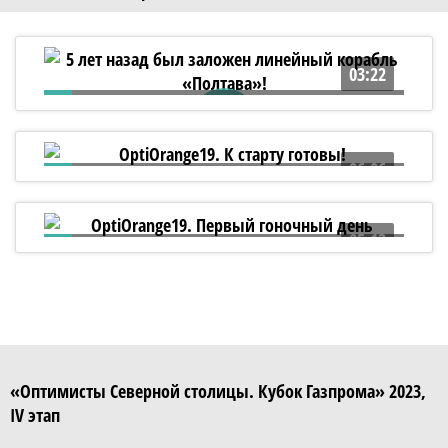
03:22
5 лет назад был заложен линейный
корабль «Полтава»!
06:06
OptiOrange19. К старту готовы!
05:13
OptiOrange19. Первый гоночный день
«Оптимисты Северной столицы. Кубок Газпрома» 2023,
IV этап