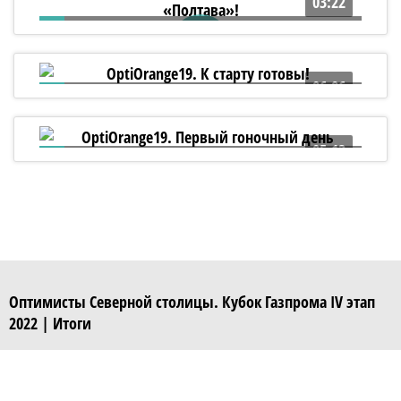
03:22
5 лет назад был заложен линейный
корабль «Полтава»!
06:06
OptiOrange19. К старту готовы!
05:13
OptiOrange19. Первый гоночный день
Оптимисты Северной столицы. Кубок Газпрома IV этап
2022 | Итоги