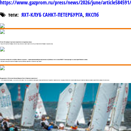
https://www.gazprom.ru/press/news/2026/june/article584591
теги:
ЯХТ-КЛУБ САНКТ-ПЕТЕРБУРГА
,
ЯКСПб
В Санкт-Петербурге стартовало первенство по парусному спорту
Сегодня в Яхт-клубе Санкт-Петербурга, в яхтенном порту «Смоленка» прошёл первый гоночный день Первенства Санкт-Петербурга по парусному спорту.
Стартовал четвёртый этап Кубка «Школы на крыле» — серии соревнований для спортсменов на фойловых яхтах класса WASZP. Гонки проходят на акватории Финского залива.
Регату открыл командор Яхт-клуба Санкт-Петербурга Владимир Любомиров, обратившись к спортсменам перед стартами.
Поздравляем с 330-летием Военно-Морского Флота России всех причастных!
1 июля стартовалаСпасибо морякам — тем, кто сейчас несёт службу, и тем, кто на протяжении веков создавал историю российского флота. За мужество и профессионализм, за выдержку, ответственность и верность выбранному делу! первая смена сборов юных моряков на форте Тотлебен в акватории Финского залива.