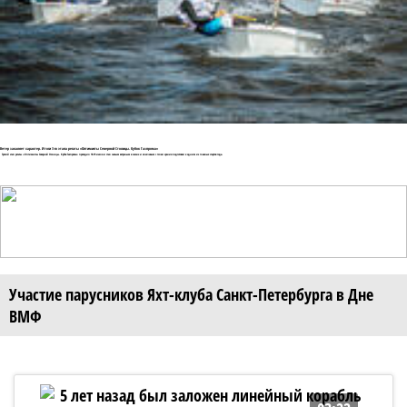
Ветер закаляет характер. Итоги 3-го этапа регаты «Оптимисты Северной Столицы. Кубок Газпрома»
Третий этап регаты «Оптимисты Северной Столицы. Кубок Газпрома» проходил 18-19 июля и стал самым ветреным в сезоне и ключевым с точки зрения подготовки к одним из главных стартов года.
Участие парусников Яхт-клуба Санкт-Петербурга в Дне
ВМФ