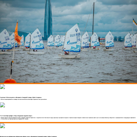
Стартовал 14-й сезон регаты «Оптимисты Северной Столицы. Кубок Газпрома»
189 юных гонщиков соревновались на акватории Финского залива 30–31 мая. Регата собрала спортсменов из семи регионов России.
11 и 12 сентября пройдет отбор в Академию парусного спорта
Академия парусного спорта вновь открывает свои двери для будущих покорителей морских волн и пьедесталов почета. Комплексный подход в организации тренировочного процесса и спортивное оснащение Академии позволяет юным спортсменам пройти путь от начинающих яхтсменов до победителей и призеров российских и международных соревнований,
и Олимпийских игр. Проект реализуется при поддержке ПАО «Газпром».
Ян Куртыш стал победителем абсолютного общего зачета «Оптимистов Северной столицы. Кубок Газпрома»