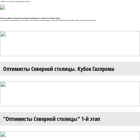
Четвертый этап получился одним из самых захватывающих и напряженных.
ЯН КУРТЫШ И ДМИТРИЙ ЕРЕМИН БОРЮТСЯ ЗА ПОБЕДУ В АБСОЛЮТНОМ ЗАЧЕТЕ «ОПТИМИСТОВ СЕВЕРНОЙ СТОЛИЦЫ»
Крупнейшая в России детско-юношеская серия регат «Оптимисты Северной столицы. Кубок Газпрома» сезона-2021 близка к развязке. 26 и 27 августа в акватории Невской губы Финского залива проходит четвертый и заключительный этап престижной серии.
Оптимисты Северной столицы. Кубок Газпрома
"Оптимисты Северной столицы" 1-й этап