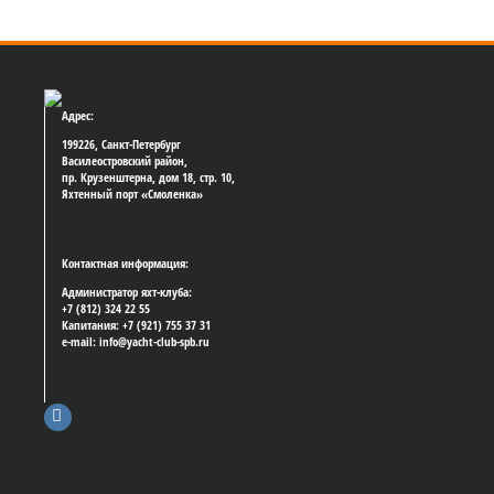
Адрес:
199226, Санкт-Петербург
Василеостровский район,
пр. Крузенштерна, дом 18, стр. 10,
Яхтенный порт «Смоленка»
Контактная информация:
Администратор яхт-клуба:
+7 (812) 324 22 55
Капитания: +7 (921) 755 37 31
e-mail: info@yacht-club-spb.ru