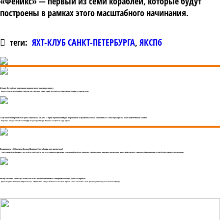
«Феникс» — первый из семи кораблей, которые будут
построены в рамках этого масштабного начинания.
теги:
ЯХТ-КЛУБ САНКТ-ПЕТЕРБУРГА
,
ЯКСПб
В Санкт-Петербурге стартовало первенство по парусному спорту
Сегодня в Яхт-клубе Санкт-Петербурга, в яхтенном порту «Смоленка» прошёл первый гоночный день Первенства Санкт-Петербурга по парусному спорту.
Стартовал четвёртый этап Кубка «Школы на крыле» — серии соревнований для спортсменов на фойловых яхтах класса WASZP. Гонки проходят на акватории Финского залива.
Регату открыл командор Яхт-клуба Санкт-Петербурга Владимир Любомиров, обратившись к спортсменам перед стартами.
Поздравляем с 330-летием Военно-Морского Флота России всех причастных!
1 июля стартовалаСпасибо морякам — тем, кто сейчас несёт службу, и тем, кто на протяжении веков создавал историю российского флота. За мужество и профессионализм, за выдержку, ответственность и верность выбранному делу! первая смена сборов юных моряков на форте Тотлебен в акватории Финского залива.
Ветер закаляет характер. Итоги 3-го этапа регаты «Оптимисты Северной Столицы. Кубок Газпрома»
Третий этап регаты «Оптимисты Северной Столицы. Кубок Газпрома» проходил 18-19 июля и стал самым ветреным в сезоне и ключевым с точки зрения подготовки к одним из главных стартов года.