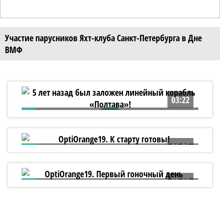
Участие парусников Яхт-клуба Санкт-Петербурга в Дне
ВМФ
03:22
5 лет назад был заложен линейный
корабль «Полтава»!
06:06
OptiOrange19. К старту готовы!
05:13
OptiOrange19. Первый гоночный день