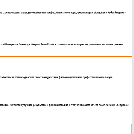
ерную столицу посетят легенды современного профессионального паруса, среди которых обладатели Кубка Америки –
тся 20 февраля в Сингапуре. Gazprom Team Russia, в составе экипажа которой как российские, так и иностранные
ть бороться в составе одного из самых конкурентных флотов современного профессионального паруса.
 Лисовенко, ежедневно улучшал результаты и финишировал на 8 строчке итогового зачета после 29 гонок. Следующее