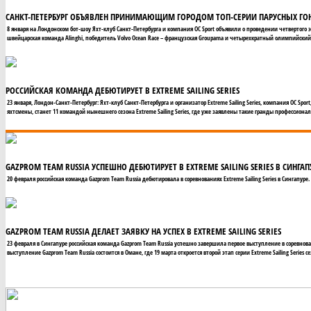
САНКТ-ПЕТЕРБУРГ ОБЪЯВЛЕН ПРИНИМАЮЩИМ ГОРОДОМ ТОП-СЕРИИ ПАРУСНЫХ ГОНО
8 января на Лондонском бот-шоу Яхт-клуб Санкт-Петербурга и компания OC Sport объявили о проведении четвертого эт
швейцарская команда Alinghi, победитель Volvo Ocean Race – французская Groupama и четырехкратный олимпийский
РОССИЙСКАЯ КОМАНДА ДЕБЮТИРУЕТ В EXTREME SAILING SERIES
23 января, Лондон-Санкт-Петербург: Яхт-клуб Санкт-Петербурга и организатор Extreme Sailing Series, компания OC Spo
яхтсмены, станет 11 командой нынешнего сезона Extreme Sailing Series, где уже заявлены такие гранды профессионально
GAZPROM TEAM RUSSIA УСПЕШНО ДЕБЮТИРУЕТ В EXTREME SAILING SERIES В СИНГАП
20 февраля российская команда Gazprom Team Russia дебютировала в соревнованиях Extreme Sailing Series в Сингап
GAZPROM TEAM RUSSIA ДЕЛАЕТ ЗАЯВКУ НА УСПЕХ В EXTREME SAILING SERIES
23 февраля в Сингапуре российская команда Gazprom Team Russia успешно завершила первое выступление в соревнован
выступление Gazprom Team Russia состоится в Омане, где 19 марта откроется второй этап серии Extreme Sailing Series се