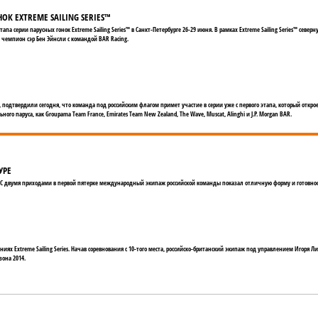
К EXTREME SAILING SERIES™
апа серии парусных гонок Extreme Sailing Series™ в Санкт-Петербурге 26-29 июня. В рамках Extreme Sailing Series™ сев
 чемпион сэр Бен Эйнсли с командой BAR Racing.
rt, подтвердили сегодня, что команда под российским флагом примет участие в серии уже с первого этапа, который открое
го паруса, как Groupama Team France, Emirates Team New Zealand, The Wave, Muscat, Alinghi и J.P. Morgan BAR.
УРЕ
уре. С двумя приходами в первой пятерке международный экипаж российской команды показал отличную форму и готовнос
иях Extreme Sailing Series. Начав соревнования с 10-того места, российско-британский экипаж под управлением Игоря
зона 2014.