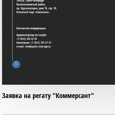
199226, Санкт-Петербург
Василеостровский район,
пр. Крузенштерна, дом 18, стр. 10,
Яхтенный порт «Смоленка»
Контактная информация:
Администратор яхт-клуба:
+7 (812) 324 22 55
Капитания: +7 (921) 755 37 31
e-mail: info@yacht-club-spb.ru
Заявка на регату "Коммерсант"