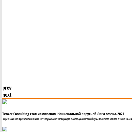
prev
next
Tenzor Consulting стал чемпионом Национальной парусной Лиги сезона-2021
Соревнования проходили на базе Яхт-клуба Санкт-Петербурга в акватории Невской губы Финского залива с 16 по 19 сен