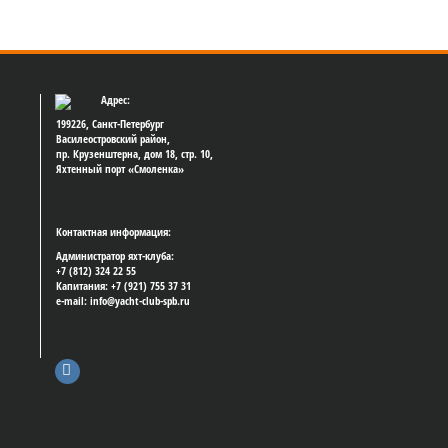
Адрес:
199226, Санкт-Петербург
Василеостровский район,
пр. Крузенштерна, дом 18, стр. 10,
Яхтенный порт «Смоленка»
Контактная информация:
Администратор яхт-клуба:
+7 (812) 324 22 55
Капитания: +7 (921) 755 37 31
e-mail: info@yacht-club-spb.ru