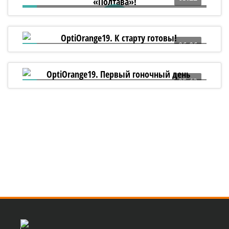
5 лет назад был заложен линейный
корабль «Полтава»!
06:06
OptiOrange19. К старту готовы!
05:13
OptiOrange19. Первый гоночный день