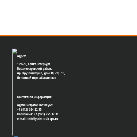
Адрес:
199226, Санкт-Петербург
Василеостровский район,
пр. Крузенштерна, дом 18, стр. 10,
Яхтенный порт «Смоленка»
Контактная информация:
Администратор яхт-клуба:
+7 (812) 324 22 55
Капитания: +7 (921) 755 37 31
e-mail: info@yacht-club-spb.ru