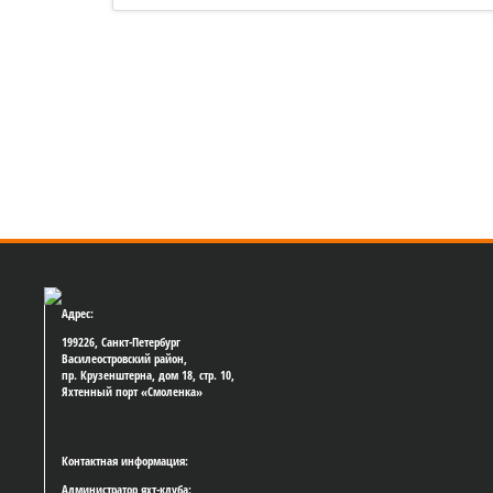
5 лет назад был заложен линейный
корабль «Полтава»!
Адрес:
199226, Санкт-Петербург
Василеостровский район,
пр. Крузенштерна, дом 18, стр. 10,
Яхтенный порт «Смоленка»
Контактная информация:
Администратор яхт-клуба: