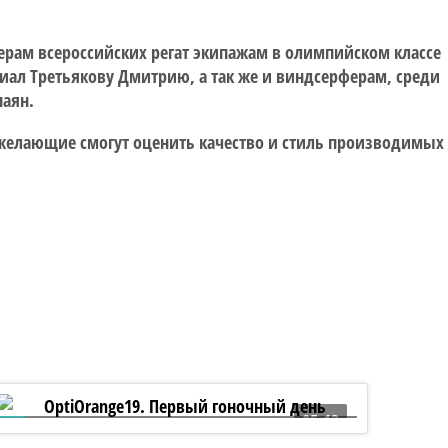
рам всероссийских регат экипажам в олимпийском классе
диал Третьякову Дмитрию, а так же и виндсерферам, среди
наян.
е желающие смогут оценить качество и стиль производимых
05:13
OptiOrange19. Первый гоночный день