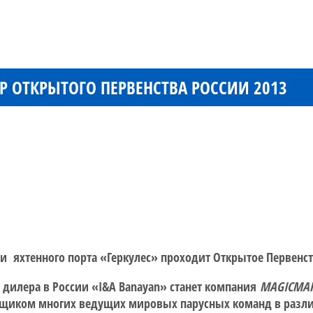
 ОТКРЫТОГО ПЕРВЕНСТВА РОССИИ 2013
ории яхтенного порта «Геркулес» проходит Открытое Первенст
 дилера в России «I&A Banayan» станет компания
M
AGIC
M
A
вщиком многих ведущих мировых парусных команд в различ