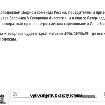
молодежной сборной команды России, победителям и призе
ева Вероника & Суворкова Анастасия, и в классе Лазер-ра
многократный призер всероссийских соревнований Илья Ба
та «Геркулес» будет открыт магазин
M
AGIC
M
ARINE
, где вс
й одежды.
2
06:06
OptiOrange19. К старту готовы!