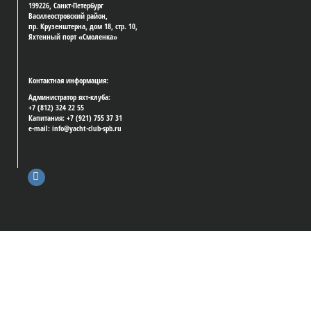
199226, Санкт-Петербург
Василеостровский район,
пр. Крузенштерна, дом 18, стр. 10,
Яхтенный порт «Смоленка»
Контактная информация:
Администратор яхт-клуба:
+7 (812) 324 22 55
Капитания: +7 (921) 755 37 31
e-mail: info@yacht-club-spb.ru