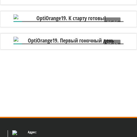
5 лет назад был заложен линейный
корабль «Полтава»!
06:06
OptiOrange19. К старту готовы!
05:13
OptiOrange19. Первый гоночный день
Адрес: