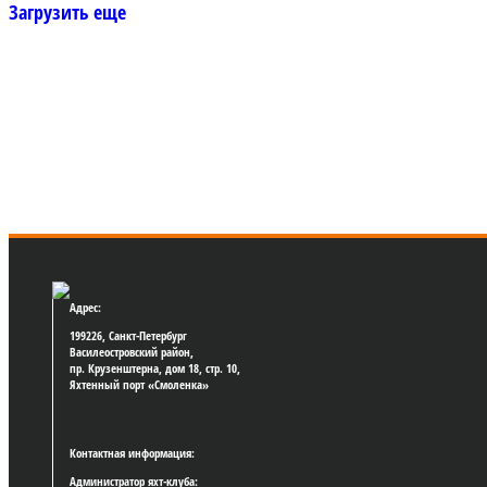
Загрузить еще
Адрес:
199226, Санкт-Петербург
Василеостровский район,
пр. Крузенштерна, дом 18, стр. 10,
Яхтенный порт «Смоленка»
Контактная информация:
Администратор яхт-клуба: