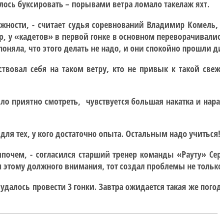
лось буксировать – порывами ветра ломало такелаж яхт.
ности, - считает судья соревнований Владимир Комель, 
, у «кадетов» в первой гонке в основном переворачивалис
поняла, что этого делать не надо, и они спокойно прошли 
твовал себя на таком ветру, кто не привык к такой све
было приятно смотреть, чувствуется большая накатка и на
 для тех, у кого достаточно опыта. Остальным надо учиться
почем, - согласился старший тренер команды «Рауту» Серг
ил этому должного внимания, тот создал проблемы не только
далось провести 3 гонки. Завтра ожидается такая же погод