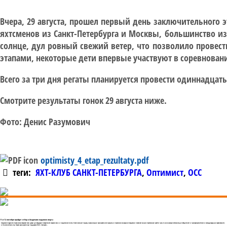
Вчера, 29 августа, прошел первый день заключительного 
яхтсменов из Санкт-Петербурга и Москвы, большинство из
солнце, дул ровный свежий ветер, что позволило провес
этапами, некоторые дети впервые участвуют в соревнован
Всего за три дня регаты планируется провести одиннадцать
Смотрите результаты гонок 29 августа ниже.
Фото: Денис Разумович
optimisty_4_etap_rezultaty.pdf
теги:
ЯХТ-КЛУБ САНКТ-ПЕТЕРБУРГА
,
Оптимист
,
ОСС
11 и 12 сентября пройдет отбор в Академию парусного спорта
Академия парусного спорта вновь открывает свои двери для будущих покорителей морских волн и пьедесталов почета. Комплексный подход в организации тренировочного процесса и спортивное оснащение Академии позволяет юным спортсменам пройти путь от начинающих яхтсменов до победителей и призеров российских и международных соревнований,
и Олимпийских игр. Проект реализуется при поддержке ПАО «Газпром».