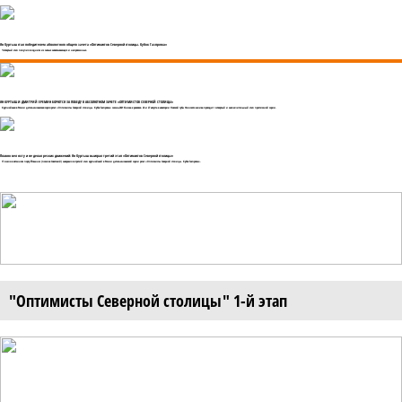
Ян Куртыш стал победителем абсолютного общего зачета «Оптимистов Северной столицы. Кубок Газпрома»
Четвертый этап получился одним из самых захватывающих и напряженных.
ЯН КУРТЫШ И ДМИТРИЙ ЕРЕМИН БОРЮТСЯ ЗА ПОБЕДУ В АБСОЛЮТНОМ ЗАЧЕТЕ «ОПТИМИСТОВ СЕВЕРНОЙ СТОЛИЦЫ»
Крупнейшая в России детско-юношеская серия регат «Оптимисты Северной столицы. Кубок Газпрома» сезона-2021 близка к развязке. 26 и 27 августа в акватории Невской губы Финского залива проходит четвертый и заключительный этап престижной серии.
Плавно вел яхту и не делал резких движений: Ян Куртыш выиграл третий этап «Оптимистов Северной столицы»
17 июля в яхтенном порту Йоханнес (поселок Советский) завершился третий этап крупнейшей в России детско-юношеской серии регат «Оптимисты Северной столицы. Кубок Газпрома».
"Оптимисты Северной столицы" 1-й этап