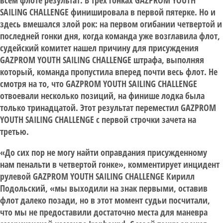
всем флоте результат. В трех гонках GAZPROM YOUTH
SAILING CHALLENGE финишировала в первой пятерке. Но и
здесь вмешался злой рок: на первом огибании четвертой и
последней гонки дня, когда команда уже возглавила флот,
судейский комитет нашел причину для присуждения
GAZPROM YOUTH SAILING CHALLENGE штрафа, выполняя
который, команда пропустила вперед почти весь флот. Не
смотря на то, что GAZPROM YOUTH SAILING CHALLENGE
отвоевали несколько позиций, на финише лодка была
только тринадцатой. Этот результат переместил GAZPROM
YOUTH SAILING CHALLENGE с первой строчки зачета на
третью.
«До сих пор не могу найти оправдания присужденному
нам пенальти в четвертой гонке», комментирует инцидент
рулевой GAZPROM YOUTH SAILING CHALLENGE Кирилл
Подольский, «мы выходили на знак первыми, оставив
флот далеко позади, но в этот момент судьи посчитали,
что мы не предоставили достаточно места для маневра