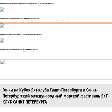
НОВЫЙ ПРОЕКТ ДЛЯ РОССИЙСКИХ ПРОФЕССИОНАЛОВ - GAZPROM YOUTH SAILING CHALLENGE – ОТ «ОПТИМИСТА» ДО AMERICA’S CUP!
Gazprom Youth Sailing Challenge – новый проект Яхт-клуба Санкт-Петербурга и ОАО «Газпром», при поддержке Всероссийской федерации парусного спорта. Команда из молодых яхтсменов в возрасте от 26 до
GAZPROM YOUTH SAILING CHALLENGE УВЕРЕННО СТАРТУЕТ НА ЧЕМПИОНАТЕ МИРА КЛАССА RC44
На чемпионате мира в классе RC44 российская команда Gazprom Youth Sailing Challenge произвела настоящую сенсацию. 20 ноября на о.Лансарот (Испания) в соревнованиях по матч-рейсу, Gazprom Youth Sailing Challenge под управлением Екатерины Скудиной победила в пяти матчах из шести.
КОМАНДЫ ЯХТ-КЛУБА САНКТ-ПЕТЕРБУРГА ЛИДИРУЮТ В ЧЕМПИОНАТЕ МИРА КЛАССА RC44 В ИСПАНИИ!
Для Яхт-клуба Санкт-Петербурга второй день гонок флота чемпионата мира класса RC44 на о.Лансарот (Испания) стал еще более успешным чем предыдущий.
GAZPROM YOUTH SAILING CHALLENGE ЗАНИМАЕТ ПЯТОЕ МЕСТО НА ЧЕМПИОНАТЕ МИРА RC44
24 ноября в Испании завершился чемпионат мира класса RC44, на котором Яхт-клуб Санкт-Петербурга был представлен двумя командами.
Гонки на Кубок Яхт клуба Санкт-Петербурга и Санкт-
Петербургский международный морской фестиваль ЯХТ
КЛУБ САНКТ ПЕТЕРБУРГА