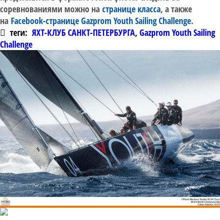
соревнованиями можно на
странице класса
, а также
на
Facebook-странице Gazprom Youth Sailing Challenge
.
теги:
ЯХТ-КЛУБ САНКТ-ПЕТЕРБУРГА
,
Gazprom Youth Sailing
Challenge