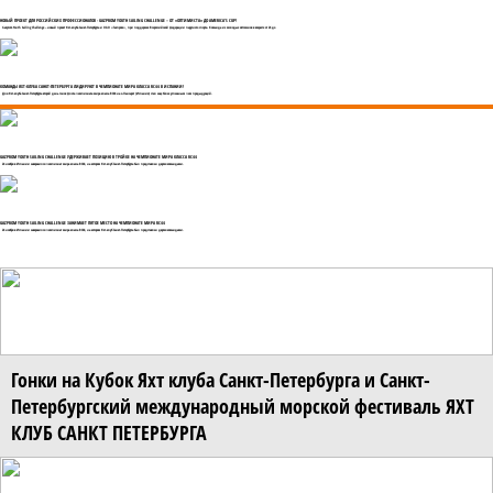
НОВЫЙ ПРОЕКТ ДЛЯ РОССИЙСКИХ ПРОФЕССИОНАЛОВ - GAZPROM YOUTH SAILING CHALLENGE – ОТ «ОПТИМИСТА» ДО AMERICA’S CUP!
Gazprom Youth Sailing Challenge – новый проект Яхт-клуба Санкт-Петербурга и ОАО «Газпром», при поддержке Всероссийской федерации парусного спорта. Команда из молодых яхтсменов в возрасте от 26 до
КОМАНДЫ ЯХТ-КЛУБА САНКТ-ПЕТЕРБУРГА ЛИДИРУЮТ В ЧЕМПИОНАТЕ МИРА КЛАССА RC44 В ИСПАНИИ!
Для Яхт-клуба Санкт-Петербурга второй день гонок флота чемпионата мира класса RC44 на о.Лансарот (Испания) стал еще более успешным чем предыдущий.
GAZPROM YOUTH SAILING CHALLENGE УДЕРЖИВАЕТ ПОЗИЦИЮ В ТРОЙКЕ НА ЧЕМПИОНАТЕ МИРА КЛАССА RC44
24 ноября в Испании завершился чемпионат мира класса RC44, на котором Яхт-клуб Санкт-Петербурга был представлен двумя командами.
GAZPROM YOUTH SAILING CHALLENGE ЗАНИМАЕТ ПЯТОЕ МЕСТО НА ЧЕМПИОНАТЕ МИРА RC44
24 ноября в Испании завершился чемпионат мира класса RC44, на котором Яхт-клуб Санкт-Петербурга был представлен двумя командами.
Гонки на Кубок Яхт клуба Санкт-Петербурга и Санкт-
Петербургский международный морской фестиваль ЯХТ
КЛУБ САНКТ ПЕТЕРБУРГА