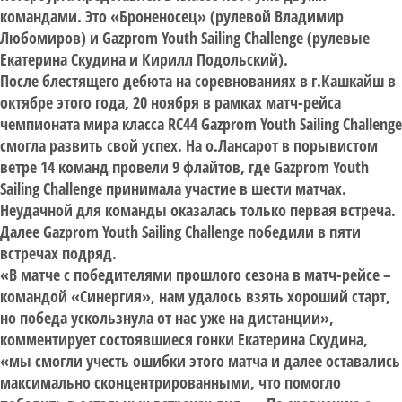
командами. Это «Броненосец» (рулевой Владимир
Любомиров) и Gazprom Youth Sailing Challenge (рулевые
Екатерина Скудина и Кирилл Подольский).
После блестящего дебюта на соревнованиях в г.Кашкайш в
октябре этого года, 20 ноября в рамках матч-рейса
чемпионата мира класса RC44 Gazprom Youth Sailing Challenge
смогла развить свой успех. На о.Лансарот в порывистом
ветре 14 команд провели 9 флайтов, где Gazprom Youth
Sailing Challenge принимала участие в шести матчах.
Неудачной для команды оказалась только первая встреча.
Далее Gazprom Youth Sailing Challenge победили в пяти
встречах подряд.
«В матче с победителями прошлого сезона в матч-рейсе –
командой «Синергия», нам удалось взять хороший старт,
но победа ускользнула от нас уже на дистанции»,
комментирует состоявшиеся гонки Екатерина Скудина,
«мы смогли учесть ошибки этого матча и далее оставались
максимально сконцентрированными, что помогло