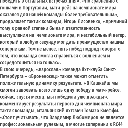
победить в остальных встречах дня». «По сравнению с
гонками в Португалии, матч-рейс на чемпионате мира
оказался для нашей команды более требовательным»,
продолжает тактик команды, Игорь Лисовенко, «причиной
тому в равной степени была и ответственность
выступления на чемпионате мира, и нестабильный ветер,
который в любую секунду мог дать преимущество нашим
соперникам. Тем не менее, пять побед подряд говорят о
том, что команда смогла справиться с волнением и
сосредоточиться на гонках».
В свою очередь, «взрослая» команда Яхт-клуба Санкт-
Петербурга – «Броненосец» также может отметить
положительную динамику результата. «В Кашкайш мы
смогли завоевать всего лишь одну победу в матч-рейсе,
сейчас, спустя месяц, мы победили уже дважды»,
комментирует результаты первого дня чемпионата мира
тактик команды, итальянский яхтсмен Томазо Киеффи.
«Стоит учитывать, что Владимир Любомиров не является
профессиональным рулевым, а многие соперники в RC44