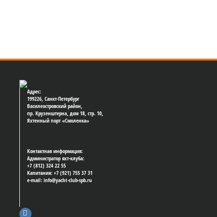
Адрес:
199226, Санкт-Петербург
Василеостровский район,
пр. Крузенштерна, дом 18, стр. 10,
Яхтенный порт «Смоленка»
Контактная информация:
Администратор яхт-клуба:
+7 (812) 324 22 55
Капитания: +7 (921) 755 37 31
e-mail: info@yacht-club-spb.ru