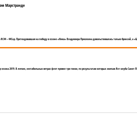
ком Марстранде
RC44 – 44Cup. Претендовавшая на победу в сезоне «Ника» Владимира Просихина довольствовалась только бронзой, а «
сезона 2019. В легких, нестабильных ветрах флот провел три гонки, по результатам которых экипаж Яхт-клуба Санкт-Пе