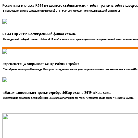
Россиянам в классе RC44 не хватило стабильности, чтобы проявить себя в шведс
В прошедший викенд завершился очередной этап RC44 CUP, который принимал шведский Марстранд.
RC 44 Cup 2019: неожиданный финал сезона
Неожиданной победой словенской Ceeref 17 ноября завершился тринадцатый сезон соревнований монотипного класса 
«Броненосец» открывает 44Cup Palma в тройке
15 ноября на акватории Пальма де Майорка с опозданием в один день стартовали гонки заключительного этапа 44Cup 
«Ника» завоевывает третье серебро 44Cup сезона 2019 в Кашкайш
06 октября на акватории г.Кашкайш под Лиссабоном завершились гонки четвертого этапа серии 44Cup сезона 2019.