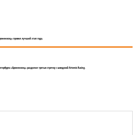
Броненосец» провел лучший этап года.
тербурга «Броненосец» разделил третью строчку с шведской Artemis Racing.