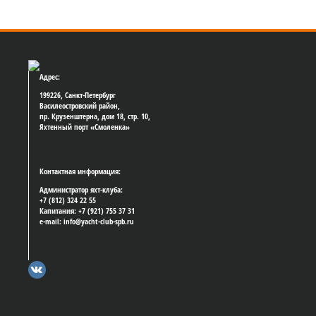
Адрес:
199226, Санкт-Петербург
Василеостровский район,
пр. Крузенштерна, дом 18, стр. 10,
Яхтенный порт «Смоленка»
Контактная информация:
Администратор яхт-клуба:
+7 (812) 324 22 55
Капитания: +7 (921) 755 37 31
e-mail: info@yacht-club-spb.ru