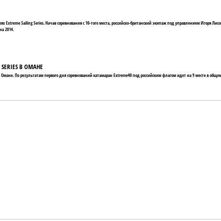
х Extreme Sailing Series. Начав соревнования с 10-того места, российско-британский экипаж под управлением Игоря Л
на 2014.
 SERIES В ОМАНЕ
es в Омане. По результатам первого дня соревнований катамаран Extreme40 под российским флагом идет на 9 месте в обще