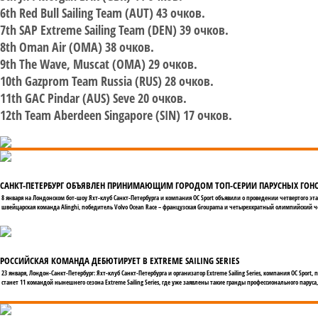
6th Red Bull Sailing Team (AUT) 43 очков.
7th SAP Extreme Sailing Team (DEN) 39 очков.
8th Oman Air (OMA) 38 очков.
9th The Wave, Muscat (OMA) 29 очков.
10th Gazprom Team Russia (RUS) 28 очков.
11th GAC Pindar (AUS) Seve 20 очков.
12th Team Aberdeen Singapore (SIN) 17 очков.
САНКТ-ПЕТЕРБУРГ ОБЪЯВЛЕН ПРИНИМАЮЩИМ ГОРОДОМ ТОП-СЕРИИ ПАРУСНЫХ ГОНОК
8 января на Лондонском бот-шоу Яхт-клуб Санкт-Петербурга и компания OC Sport объявили о проведении четвертого этап
швейцарская команда Alinghi, победитель Volvo Ocean Race – французская Groupama и четырехкратный олимпийский ч
РОССИЙСКАЯ КОМАНДА ДЕБЮТИРУЕТ В EXTREME SAILING SERIES
23 января, Лондон-Санкт-Петербург: Яхт-клуб Санкт-Петербурга и организатор Extreme Sailing Series, компания OC Sport
станет 11 командой нынешнего сезона Extreme Sailing Series, где уже заявлены такие гранды профессионального паруса, к