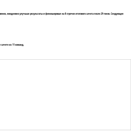
исовенко, ежедневно улучшал результаты и финишировал на 8 строчке итогового зачета после 29 гонок. Следующее
м зачете из 11 команд.