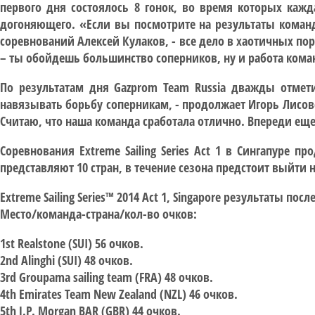
первого дня состоялось 8 гонок, во время которых каж
догоняющего. «Если вы посмотрите на результаты команд
соревнований Алексей Кулаков, - все дело в хаотичных пор
– ты обойдешь большинство соперников, ну и работа кома
По результатам дня Gazprom Team Russia дважды отмети
навязывать борьбу соперникам, - продолжает Игорь Лисов
Считаю, что наша команда сработала отлично. Впереди ещ
Соревнования Extreme Sailing Series Act 1 в Сингапуре 
представляют 10 стран, в течение сезона предстоит выйти на
Extreme Sailing Series™ 2014 Act 1, Singapore результаты посл
Место/команда-страна/кол-во очков:
1st Realstone (SUI) 56 очков.
2nd Alinghi (SUI) 48 очков.
3rd Groupama sailing team (FRA) 48 очков.
4th Emirates Team New Zealand (NZL) 46 очков.
5th J.P. Morgan BAR (GBR) 44 очков.