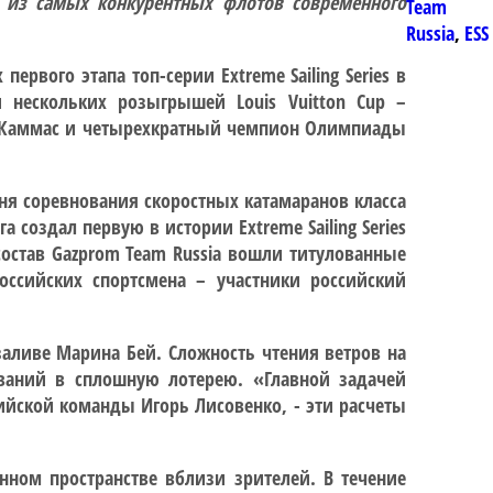
 из самых конкурентных флотов современного
Team
Russia
,
ESS
рвого этапа топ-серии Extreme Sailing Series в
 нескольких розыгрышей Louis Vuitton Cup –
нк Каммас и четырехкратный чемпион Олимпиады
июня соревнования скоростных катамаранов класса
 создал первую в истории Extreme Sailing Series
состав Gazprom Team Russia вошли титулованные
ссийских спортсмена – участники российский
 заливе Марина Бей. Сложность чтения ветров на
ваний в сплошную лотерею. «Главной задачей
ийской команды Игорь Лисовенко, - эти расчеты
енном пространстве вблизи зрителей. В течение