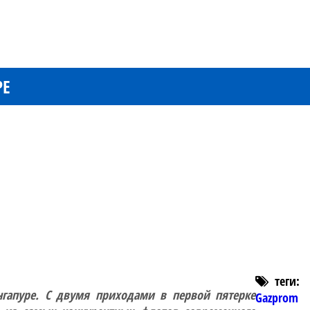
РЕ
теги:
ингапуре. С двумя приходами в первой пятерке
Gazprom