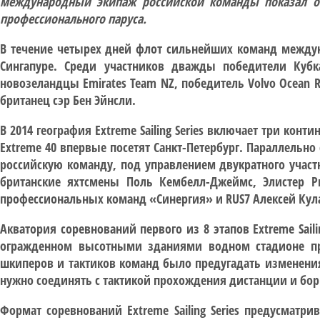
международный экипаж российской команды показал от
профессионального паруса.
В течение четырех дней флот сильнейших команд междунар
Сингапуре. Среди участников дважды победители Кубк
новозеландцы Emirates Team NZ, победитель Volvo Ocean
британец сэр Бен Эйнсли.
В 2014 география Extreme Sailing Series включает три конт
Extreme 40 впервые посетят Санкт-Петербург. Параллельно 
российскую команду, под управлением двукратного участ
британские яхтсмены Поль Кембелл-Джеймс, Элистер Р
профессиональных команд «Синергия» и RUS7 Алексей Кула
Акватория соревнований первого из 8 этапов Extreme Sail
огражденном высотными зданиями водном стадионе пре
шкиперов и тактиков команд было предугадать изменения
нужно соединять с тактикой прохождения дистанции и бо
Формат соревнований Extreme Sailing Series предусматр