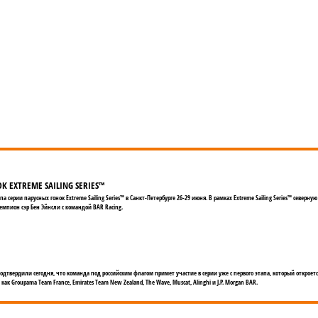
 EXTREME SAILING SERIES™
а серии парусных гонок Extreme Sailing Series™ в Санкт-Петербурге 26-29 июня. В рамках Extreme Sailing Series™ север
емпион сэр Бен Эйнсли с командой BAR Racing.
, подтвердили сегодня, что команда под российским флагом примет участие в серии уже с первого этапа, который откроетс
ак Groupama Team France, Emirates Team New Zealand, The Wave, Muscat, Alinghi и J.P. Morgan BAR.