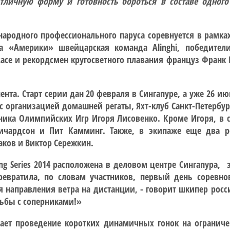
личную форму и готовность бороться в составе одного
одного профессионального паруса соревнуется в рамках пе
а «Америки» швейцарская команда Alinghi, победители
 Race и рекордсмен кругосветного плавания француз Фра
инента. Старт серии дан 20 февраля в Сингапуре, а уже 26 
с организацией домашней регаты, Яхт-клуб Санкт-Петербурга
ника Олимпийских Игр Игоря Лисовенко. Кроме Игоря, в 
ичардсон и Пит Камминг. Также, в экипаже еще два ро
ков и Виктор Сережкин.
ing Series 2014 расположена в деловом центре Сингапура,
вратила, по словам участников, первый день соревно
 направления ветра на дистанции, - говорит шкипер росс
рьбы с соперниками!»
ивает проведение коротких динамичных гонок на огранич