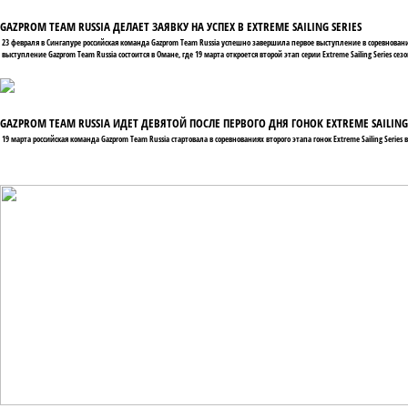
GAZPROM TEAM RUSSIA ДЕЛАЕТ ЗАЯВКУ НА УСПЕХ В EXTREME SAILING SERIES
23 февраля в Сингапуре российская команда Gazprom Team Russia успешно завершила первое выступление в соревнования
выступление Gazprom Team Russia состоится в Омане, где 19 марта откроется второй этап серии Extreme Sailing Series сезо
GAZPROM TEAM RUSSIA ИДЕТ ДЕВЯТОЙ ПОСЛЕ ПЕРВОГО ДНЯ ГОНОК EXTREME SAILING
19 марта российская команда Gazprom Team Russia стартовала в соревнованиях второго этапа гонок Extreme Sailing Seri