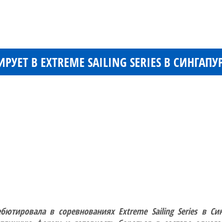
УЕТ В EXTREME SAILING SERIES В СИНГАПУ
бютировала в соревнованиях Extreme Sailing Series в С