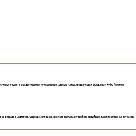
ную столицу посетят легенды современного профессионального паруса, среди которых обладатели Кубка Америки –
я 20 февраля в Сингапуре. Gazprom Team Russia, в составе экипажа которой как российские, так и иностранные яхтсмены,