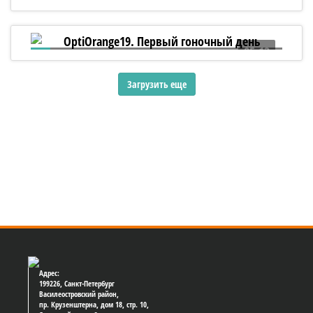
06:06
OptiOrange19. К старту готовы!
05:13
OptiOrange19. Первый гоночный день
Загрузить еще
Адрес:
199226, Санкт-Петербург
Василеостровский район,
пр. Крузенштерна, дом 18, стр. 10,