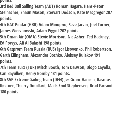
points.
3rd Red Bull Sailing Team (AUT) Roman Hagara, Hans-Peter
Steinacher, Shaun Mason, Stewart Dodson, Kate Macgregor 207
points.
4th GAC Pindar (GBR) Adam Minoprio, Seve Jarvin, Joel Turner,
James Wierzbowski, Adam Piggot 202 points.
5th Oman Air (OMA) Stevie Morrison, Nic Asher, Ted Hackney,
Ed Powys, Ali Al Balashi 198 points.
6th Gazprom Team Russia (RUS) Igor Lisovenko, Phil Robertson,
Garth Ellingham, Alexander Bozhko, Aleksey Kulakov 191
points.
7th Team Turx (TUR) Mitch Booth, Tom Dawson, Diogo Cayolla,
Can Bayülken, Henry Bomby 181 points.
8th SAP Extreme Sailing Team (DEN) Jes Gram-Hansen, Rasmus
Køstner, Thierry Douillard, Mads Emil Stephensen, Brad Farrand
180 points.