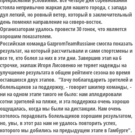
прекрасными условиями: все четыре дня соревнований
стояла непривычно жаркая для нашего города, с запада
дул легкий, но ровный ветер, который в заключительный
день поменял направление на северо-восток.
Организаторам удалось провести 30 гонок, что является
хорошим показателем.
Российская команда GazpromTeamRussiaне смогла показать
результат, на который рассчитывали и сами спортсмены и
все те, кто болел за них в эти дни. Завершив этап на 6
строчке, экипаж Игоря Лисовенко не теряет надежды на
улучшение результата в общем рейтинге сезона во время
оставшихся двух этапов. "Хочу поблагодарить зрителей и
болельщиков за поддержку, - говорит шкипер команды, -
ни на одном этапе такого не было: нам аплодировали
сотни зрителей на пляже, и эта поддержка очень хорошо
ощущалась, когда мы были на дистанции. Нам очень
хотелось порадовать болельщиков хорошим результатом,
но, увы, в этот раз нам не удалось повторить успех,
которого мы добились на предыдущем этапе в Гамбурге".