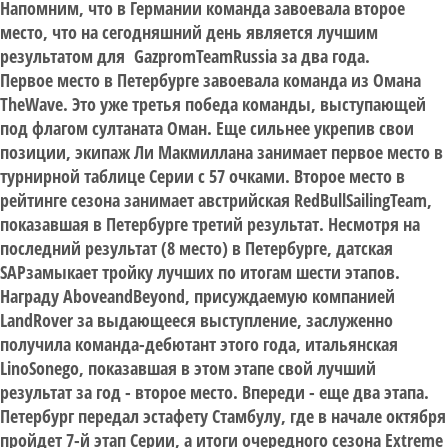
Напомним, что в Германии команда завоевала второе
место, что на сегодняшний день является лучшим
результатом для GazpromTeamRussia за два года.
Первое место в Петербурге завоевала команда из Омана
TheWave. Это уже третья победа команды, выступающей
под флагом султаната Оман. Еще сильнее укрепив свои
позиции, экипаж Ли Макмиллана занимает первое место в
турнирной таблице Серии с 57 очками. Второе место в
рейтинге сезона занимает австрийская RedBullSailingTeam,
показавшая в Петербурге третий результат. Несмотря на
последний результат (8 место) в Петербурге, датская
SAPзамыкает тройку лучших по итогам шести этапов.
Награду AboveandBeyond, присуждаемую компанией
LandRover за выдающееся выступление, заслуженно
получила команда-дебютант этого года, итальянская
LinoSonego, показавшая в этом этапе свой лучший
результат за год - второе место. Впереди - еще два этапа.
Петербург передал эстафету Стамбулу, где в начале октября
пройдет 7-й этап Серии, а итоги очередного сезона Extreme