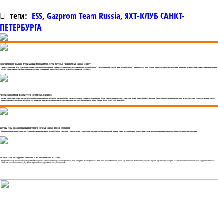
теги:
ESS
,
Gazprom Team Russia
,
ЯХТ-КЛУБ САНКТ-
ПЕТЕРБУРГА
САНКТ-ПЕТЕРБУРГ ОБЪЯВЛЕН ПРИНИМАЮЩИМ ГОРОДОМ ТОП-СЕРИИ ПАРУСНЫХ ГОНОК EXTREME SAILING SERIES™
8 января на Лондонском бот-шоу Яхт-клуб Санкт-Петербурга и компания OC Sport объявили о проведении четвертого этапа серии парусных гонок Extreme Sailing Series™ в Санкт-Петербурге 26-29 июня. В рамках Extreme Sailing Series™ северную столицу посетят легенды современного профессионального паруса, среди которых обладатели Кубка Америки – швейцарская команда
Alinghi, победитель Volvo Ocean Race – французская Groupama и четырехкратный олимпийский чемпион сэр Бен Эйнсли с командой BAR Racing.
РОССИЙСКАЯ КОМАНДА ДЕБЮТИРУЕТ В EXTREME SAILING SERIES
23 января, Лондон-Санкт-Петербург: Яхт-клуб Санкт-Петербурга и организатор Extreme Sailing Series, компания OC Sport, подтвердили сегодня, что команда под российским флагом примет участие в серии уже с первого этапа, который откроется 20 февраля в Сингапуре. Gazprom Team Russia, в составе экипажа которой как российские, так и иностранные яхтсмены, станет 11
командой нынешнего сезона Extreme Sailing Series, где уже заявлены такие гранды профессионального паруса, как Groupama Team France, Emirates Team New Zealand, The Wave, Muscat, Alinghi и J.P. Morgan BAR.
GAZPROM TEAM RUSSIA УСПЕШНО ДЕБЮТИРУЕТ В EXTREME SAILING SERIES В СИНГАПУРЕ
20 февраля российская команда Gazprom Team Russia дебютировала в соревнованиях Extreme Sailing Series в Сингапуре. С двумя приходами в первой пятерке международный экипаж российской команды показал отличную форму и готовность бороться в составе одного из самых конкурентных флотов современного профессионального паруса.
GAZPROM TEAM RUSSIA ДЕЛАЕТ ЗАЯВКУ НА УСПЕХ В EXTREME SAILING SERIES
23 февраля в Сингапуре российская команда Gazprom Team Russia успешно завершила первое выступление в соревнованиях Extreme Sailing Series. Начав соревнования с 10-того места, российско-британский экипаж под управлением Игоря Лисовенко, ежедневно улучшал результаты и финишировал на 8 строчке итогового зачета после 29 гонок. Следующее выступление
Gazprom Team Russia состоится в Омане, где 19 марта откроется второй этап серии Extreme Sailing Series сезона 2014.