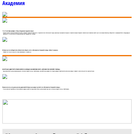
Академия
11 и 12 сентября пройдет отбор в Академию парусного спорта
Академия парусного спорта вновь открывает свои двери для будущих покорителей морских волн и пьедесталов почета. Комплексный подход в организации тренировочного процесса и спортивное оснащение Академии позволяет юным спортсменам пройти путь от начинающих яхтсменов до победителей и призеров российских и международных
соревнований, и Олимпийских игр. Проект реализуется при поддержке ПАО «Газпром».
Ян Куртыш стал победителем абсолютного общего зачета «Оптимистов Северной столицы. Кубок Газпрома»
Четвертый этап получился одним из самых захватывающих и напряженных.
ЯН КУРТЫШ И ДМИТРИЙ ЕРЕМИН БОРЮТСЯ ЗА ПОБЕДУ В АБСОЛЮТНОМ ЗАЧЕТЕ «ОПТИМИСТОВ СЕВЕРНОЙ СТОЛИЦЫ»
Крупнейшая в России детско-юношеская серия регат «Оптимисты Северной столицы. Кубок Газпрома» сезона-2021 близка к развязке. 26 и 27 августа в акватории Невской губы Финского залива проходит четвертый и заключительный этап престижной серии.
Плавно вел яхту и не делал резких движений: Ян Куртыш выиграл третий этап «Оптимистов Северной столицы»
17 июля в яхтенном порту Йоханнес (поселок Советский) завершился третий этап крупнейшей в России детско-юношеской серии регат «Оптимисты Северной столицы. Кубок Газпрома».