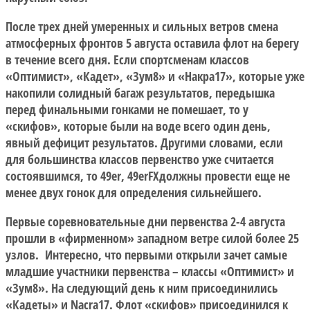
После трех дней умеренных и сильных ветров смена
атмосферных фронтов 5 августа оставила флот на берегу
в течение всего дня. Если спортсменам классов
«Оптимист», «Кадет», «Зум8» и «Накра17», которые уже
накопили солидный багаж результатов, передышка
перед финальными гонками не помешает, то у
«скифов», которые были на воде всего один день,
явный дефицит результатов. Другими словами, если
для большинства классов первенство уже считается
состоявшимся, то 49er, 49erFXдолжны провести еще не
менее двух гонок для определения сильнейшего.
Первые соревновательные дни первенства 2-4 августа
прошли в «фирменном» западном ветре силой более 25
узлов. Интересно, что первыми открыли зачет самые
младшие участники первенства – классы «Оптимист» и
«Зум8». На следующий день к ним присоединились
«Кадеты» и Nacra17. Флот «скифов» присоединился к