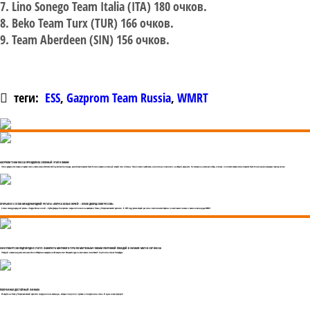
7. Lino Sonego Team Italia (ITA) 180 очков.
8. Beko Team Turx (TUR) 166 очков.
9. Team Aberdeen (SIN) 156 очков.
теги:
ESS
,
Gazprom Team Russia
,
WMRT
GAZPROM TEAM RUSSIA ПРЕОДОЛЕЛА СЛОЖНЫЙ ЭТАП В ОМАНЕ
После уверенного старта в первом этапе нового сезона Extreme Sailing Seriesв Сингапуре, российская Gazprom Team Russia провела сложный второй этап в Омане. Технические проблемы значительно повлияли на общий результат. Не смотря на несколько побед в гонках, по итогам второго этапа Gazprom Team Russia заняла восьмую строчку зачета.
ОТКРЫЛСЯ X СЕЗОН МЕЖДУНАРОДНОЙ РЕГАТЫ «ПАРУСА БЕЛЫХ НОЧЕЙ – КУБОК ДВОРЦА КОНГРЕССОВ»
X сезон международной регаты «Паруса белых ночей – Кубок Дворца Конгрессов» открылся 4 июня на акватории Невы у Петропавловской крепости. В 2015 году регата второй раз стала чемпионатом Европы по матчевым гонкам и вошла в календарь WMRT.
ФИЛ РОБЕРТСОН ПОДТВЕРДИЛ СТАТУС ФАВОРИТА МИРОВОГО ТУРА ПО МАТЧЕВЫМ ГОНКАМ УВЕРЕННОЙ ПОБЕДОЙ В ФИНАЛЕ MATCH CUP RUSSIA
Победой новозеландского экипажа Фила Робертсона завершился 06 августа этап Мирового тура по матчевым гонка Match Cup Russia в Санкт-Петербурге.
ПОЛУФИНАЛ ДОСТОЙНЫЙ ФИНАЛА
05 августа на Неве у Петропавловской крепости определились команды, которые получили путевки в полуфиналы этапа. И здесь снова сюрприз!