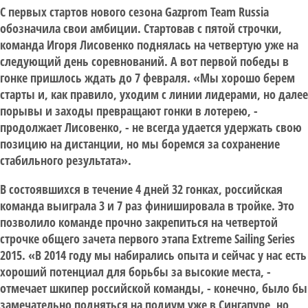
С первых стартов нового сезона Gazprom Team Russia
обозначила свои амбиции. Стартовав с пятой строчки,
команда Игоря Лисовенко поднялась на четвертую уже на
следующий день соревнований. А вот первой победы в
гонке пришлось ждать до 7 февраля. «Мы хорошо берем
старты и, как правило, уходим с линии лидерами, но далее
порывы и заходы превращают гонки в лотерею, -
продолжает Лисовенко, - не всегда удается удержать свою
позицию на дистанции, но мы боремся за сохранение
стабильного результата».
В состоявшихся в течение 4 дней 32 гонках, российская
команда выиграла 3 и 7 раз финишировала в тройке. Это
позволило команде прочно закрепиться на четвертой
строчке общего зачета первого этапа Extreme Sailing Series
2015. «В 2014 году мы набирались опыта и сейчас у нас есть
хороший потенциал для борьбы за высокие места, -
отмечает шкипер российской команды, - конечно, было бы
замечательно подняться на подиум уже в Сингапуре, но