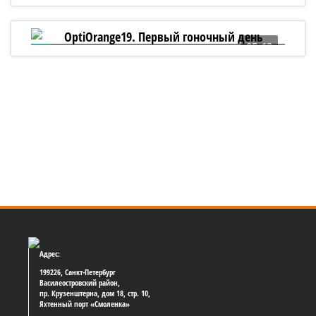
OptiOrange19. К старту готовы!
05:13
OptiOrange19. Первый гоночный день
Адрес:
199226, Санкт-Петербург
Василеостровский район,
пр. Крузенштерна, дом 18, стр. 10,
Яхтенный порт «Смоленка»