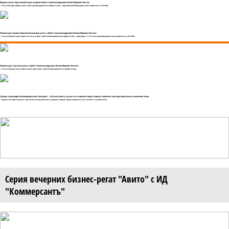
Парусная школа «Крестовский остров» выиграла Кубок Главнокомандующего Военно-Морским Флотом
14 июня в Кронштадте завершилась регата «Кубок Главнокомандующего Военно-Морским Флотом», проходившая в рамках Международного военно-морского салона «ФЛОТ-2026».
В Кронштадте прошёл первый гоночный день регаты «Кубок Главнокомандующего Военно-Морским Флотом»
13 июня в Кронштадте состоялся первый гоночный день регаты «Кубок Главнокомандующего Военно-Морским Флотом», которая проходит с 12 по 14 июня в рамках Международного военно-морского салона «ФЛОТ-2026».
В Кронштадте стартовала регата «Кубок Главнокомандующего Военно-Морским Флотом»
12 июня в Кронштадте состоялось открытие детской парусной регаты «Кубок Главнокомандующего Военно-Морским Флотом».
Тренеры и руководители Ассоциации класса «Оптимист» – об итогах работы, результатах первенств мира и Европы и проблеме перехода спортсменов в юношеские классы
Подводим итоги работы Ассоциации, даем оценку ключевым регатам сезона и рассуждаем о проблемах перехода спортсменов из класса «Оптимист» в юношеские классы.
Серия вечерних бизнес-регат "Авито" с ИД
"Коммерсантъ"