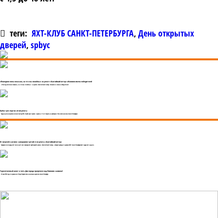
теги:
ЯХТ-КЛУБ САНКТ-ПЕТЕРБУРГА
,
День открытых
дверей
,
spbyc
«Последняя гонка показала, на что мы способны»: на регате «Балтийский ветер» объявили имена победителей
«Последняя гонка показала, на что мы способны»: на регате «Балтийский ветер» объявили имена победителей
Кубок трех портов: итоги регаты
Традиционная регата в классе Сантер-760 «Кубок трех портов» прошла с 5 по 7 августа на акватории Финского залива в Санкт-Петербурге.
От смерчей к штилю: завершился третий этап регаты «Балтийский ветер»
Завершился очередной гоночный этап офшорной крейсерской регаты «Балтийский ветер», которая проходит в рамках XXVI Санкт-Петербургской парусной недели.
Торжественный салют в честь Дня города прогремел над Финским заливом!
27 мая 1703 года по решению Петра Первого была заложена крепость Санкт-Петербург.