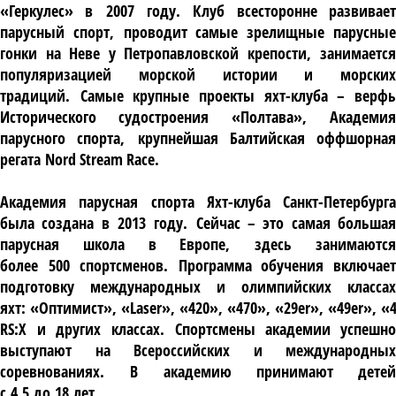
«Геркулес» в
2007
году
.
Клуб всесторонне развивае
парусный спорт
,
проводит самые зрелищные парусны
гонки на Неве у Петропавловской крепости
,
занимается
популяризацией морской истории и морских
традиций
.
Самые крупные проекты яхт
-
клуба – верф
Исторического судостроения «Полтава»
,
Академи
парусного спорта
,
крупнейшая Балтийская оффшорная
регата
Nord Stream Race.
Академия парусная спорта Яхт
-
клуба Санкт
-
Петербурга
была создана в
2013
году
.
Сейчас – это самая больша
парусная школа в Европе
,
здесь занимаютс
более
500
спортсменов
.
Программа обучения включае
подготовку международных и олимпийских классах
яхт
:
«Оптимист»
,
«
Laser
»
,
«
420
»
,
«
470
»
,
«
29er
»
,
«
49er
»
,
«
RS:X
и других классах
.
Спортсмены академии успешн
выступают на Всероссийских и международных
соревнованиях
.
В академию принимают детей
с
4,5
до
18
лет
.