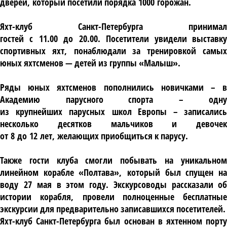
дверей
,
который посетили порядка
1000
горожан
.
Яхт
-
клуб Санкт
-
Петербурга
принимал
гостей
с
11.00
до
20.00.
Посетители увидели выставк
спортивных яхт
,
понаблюдали за тренировкой самы
юных яхтсменов — детей из группы «Малыш»
.
Р
яды юных яхтсменов пополнились новичками – в
Академию
парусного спорта
–
одну
из
крупнейш
их
парусн
ых
школ Европы
– записалис
несколько десятков мальчиков и девочек
от
8
до
12
лет
,
желающих приобщиться к парусу
.
Также гости клуба смог
ли
побывать на уникальном
линейном корабле «Полтава»
,
который был спущен н
воду
27
мая в этом году
.
Экскурсоводы рассказали об
истории корабля
,
провели полноценные бесплатные
экскурсии для предварительно записавшихся посетителей
.
Яхт
-
клуб Санкт
-
Петербурга был основан в яхтенном порт