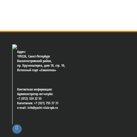
Адрес:
199226, Санкт-Петербург
Василеостровский район,
пр. Крузенштерна, дом 18, стр. 10,
Яхтенный порт «Смоленка»
Контактная информация:
Администратор яхт-клуба:
+7 (812) 324 22 55
Капитания: +7 (921) 755 37 31
e-mail: info@yacht-club-spb.ru