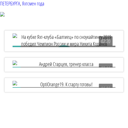
ПЕТЕРБУРГА
,
Яхтсмен года
02:20
На кубке Яхт-клуба «Балтиец» по сноукайтингу
2019 победил Чемпион России и мира Никита
Коданев
03:11
Андрей Старцев, тренер класса "Лазер": грамотная
работа в зале порой важнее бесконечных выездов
06:06
OptiOrange19. К старту готовы!