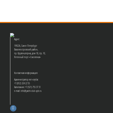
Адрес:
199226, Санкт-Петербург
Василеостровский район,
пр. Крузенштерна, дом 18, стр. 10,
Яхтенный порт «Смоленка»
Контактная информация:
Администратор яхт-клуба:
+7 (812) 324 22 55
Капитания: +7 (921) 755 37 31
e-mail: info@yacht-club-spb.ru