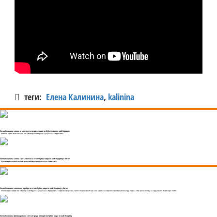
теги:
Елена Калинина
,
kalinina
Елена Калинина заняла второе место среди женщин на Кубке мира по кайтбордингу
В Италии прошёл заключительный этап Кубка мира по кайтбордингу в дисциплине «Формула кайт».
Елена Калинина заняла третье место на этапе Кубка мира по кайтбордингу в Китае
В Китае завершился третий этап Кубка мира по кайтбордингу в дисциплине «Формула кайт»
Елена Калинина завоевала серебро на этапе Кубка мира по кайтбордингу в Китае
В Китае завершился второй этап Кубка мира по кайтбордингу в дисциплине «Формула кайт». В соревнованиях приняли участие 35 спортсменов из 15 стран. Они приехали на северо-восточное побережье Китая, в город Вэйфан, чтобы сразиться за победу на очередном этапе Мировой серии KiteFoil.
Елена Калинина финишировала третьей среди женщин на Кубке мира по кайтбордингу