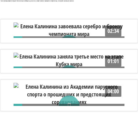
5 мая на озере Гарда завершился очередной Чемпионат мира по кайтбордингу, дисциплине, в которой спортсмены перемещаются по поверхности воды, используя кайт, разновидность параплана.
02:34
Елена Калинина завоевала серебро и
бронзу чемпионата мира
01:01
Елена Калинина заняла третье место на
этапе Кубка мира
04:00
Елена Калинина из Академии парусного
спорта о прошедших и предстоящих
соревнованиях