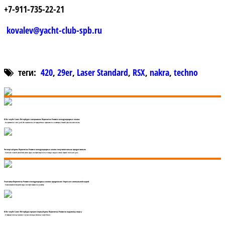
+7-911-735-22-21
kovalev@yacht-club-spb.ru
теги:
420
,
29er
,
Laser Standard
,
RSX
,
nakra
,
techno
В Яхт-клубе Санкт-Петербурга завершилось Первенство России в международных классах
На протяжении пяти дней 287 спортсменов из 36 городов России соревновались на акватории Невской губы Финского залива.
Четвертый день Первенства России в международных классах получился самым продуктивным
Участники главной российской регаты среди юниоров соскучились по ветру и выдали самый жаркий гоночный день.
Участники Первенства России в международных классах продолжают бороться с аномальной жарой
Главная всероссийская регата среди юниоров перевалила за экватор.
В Яхт-клубе Санкт-Петербурга прошел первый день Первенства России по парусному спорту
В Северную столицу приехали лучшие молодые яхтсмены со всей России.