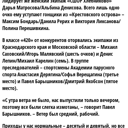
Лидирует же женский экипаж «СШОР Хлебниково»
Дарья Матросова/Альбина Денисова. Всего лишь одно
очко ему уступают гонщики из «Крестовского острова» –
Максим Бондарь/Данила Рерих и Виктория Ликсанова/
Полина Перешивкина.
В классе «420»
от конкурентов оторвались экипажи из
Краснодарского края и Московской области – Михаил
Саховский/Игорь Малявский (шесть очков) и Денис
Лепин/Михаил Карелин (семь). В группе
преследователей – спортсмены Академии парусного
спорта Анастасия Дерягина/Софья Верещагина (третье
место) и Павел Барышников/Дмитрий Якобсон (пятое
место).
«С утра ветра не было, нас выпустили только вечером,
поэтому все были слегка измотаны, – говорит Павел
Барышников. – Ветер был средний, рабочий.
Приходы у нас нормальные – десятый и девятый, но все