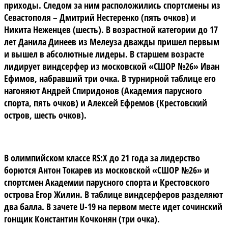
приходы. Следом за ним расположились спортсмены из
Севастополя – Дмитрий Нестеренко (пять очков) и
Никита Неженцев (шесть). В возрастной категории
до 17
лет
Данила Динеев из Мелеуза дважды пришел первым
и вышел в абсолютные лидеры.
В старшем возрасте
лидирует виндсерфер из московской «СШОР №26» Иван
Ефимов, набравший три очка. В турнирной таблице его
нагоняют Андрей Спиридонов (Академия парусного
спорта, пять очков) и Алексей Ефремов (Крестовский
остров, шесть очков).
В олимпийском классе
RS:
X до 21 года
за лидерство
борются Антон Токарев из московской «СШОР №26» и
спортсмен Академии парусного спорта и Крестовского
острова Егор Жилин. В таблице виндсерферов разделяют
два балла.
В зачете
U-19
на первом месте идет сочинский
гонщик Константин Кочконян (три очка).