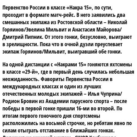
Первенство России
в классе «Накра 15»
, по сути,
проходит в формате матч-рейс. В него заявились два
смешанных экипажа из Ростовской области – Николай
Горяинов/Эвелина Мильвит и Анастасия Майорова/
Дмитрий Пипник. От этого гонки, безусловно, выиграют
в зрелищности. Пока что в очной дуэли преуспевает
экипаж Горяинов/Мильвит, выигравший обе гонки.
На одной дистанции с «Накрами 15» гоняются яхтсмены
в классе «29-й»,
где в первый день случилась небольшая
неожиданность. Фавориты Первенства России в
международных классах и один из лучших
отечественных молодых экипажей – Илья Чуприна/
Родион Бровин из Академии парусного спорта – после
победы в первой гонке пришли 16-ми во второй. По
итогам первого гоночного дня спортсмены
расположились на восьмой строчке, но ребятам явно по
силам отыграть отставание в ближайших гонках.