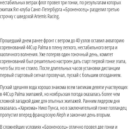
нестабильных ветрах флот провел три гонки, по результатам которых
экипаж Яхт-клуба Санкт-Петербурга «Броненосец» разделил третью
строчку с шведской Artemis Racing.
Прошедший днем ранее фронт с ветром до 40 узлов оставил акваторию
соревнований 44Cup Palma в плену легкого, нестабильного ветра и
хаотичного волнения. Уже потеряв один гоночный день, комитет
соревнований был решительно настроен дать старт первой гонке этапа,
чего бы это не стоило. После длительных часов установки дистанции
первый стартовый сигнал прозвучал, пускай с большим опозданием.
Пускай здешняя вода хорошо знакома всем тактикам девяти участвующих
в 44Cup Palma экипажей, но ноябрьская погода оказалась более чем
сложной загадкой даже для опытных экипажей. Ранним лидером дня
оказалась «Харизма» Нико Пунса, но в заключительной гонке голландец
пропустил вперед французскую Aleph и закончил день вторым.
В сложнейших условиях «Броненосец» отлично провел две гонки и