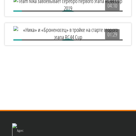
04:10
Team Nika завоевывает серебро первого этапа
RC44 Cup 2019
01:29
«Ника» и «Броненосец» в тройке на старте второго
этапа RC44 Cup
Адрес: