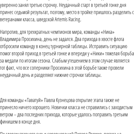
уверенно занял третью строчку. Неудачный старт в третьей гонке дня
принес седьмой результат, поэтому, место в тройке пришлось разделить с
ветеранами класса, шведской Artemis Racing.
Напротив, для трехкратных чемпионов мира, команды «Ника»
Владимира Просихина, день не задался. Два прихода в хвосте флота
отбросили команду в конец турнирной таблицы. Исправить ситуацию
помог второй приход в третьей гонке и впереди у «Ники» тяжелая борьба
за медали по итогам сезона. Слабым утешением в этом случае является
тот факт, что все соперники Просихина в этой борьбе также провели
неудачный день и разделяют нижние строчки таблицы.
Для команды «Таватуй» Павла Кузнецова открытие этапа также не
принесло ничего хорошего. Новички класса не справились с заходистым
ветром – два последних прихода, которые удалось поправить третьим
финишем в конце дня.