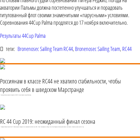
По словам главного судьи соревнований Питера Реджио, погода на
акватории Пальмы должна постепенно улучшаться и порадовать
титулованный флот своими знаменитыми «парусными» условиями.
Соревнования 44Cup Palma продлятся до 17 ноября включительно.
Результаты 44Cup Palma
теги:
Bronenosec Sailing Team RC44
,
Bronenosec Sailing Team
,
RC44
Россиянам в классе RC44 не хватило стабильности, чтобы
проявить себя в шведском Марстранде
В прошедший викенд завершился очередной этап RC44 CUP, который принимал шведский Марстранд.
RC 44 Cup 2019: неожиданный финал сезона
Неожиданной победой словенской Ceeref 17 ноября завершился тринадцатый сезон соревнований монотипного класса RC44 – 44Cup. Претендовавшая на победу в сезоне «Ника» Владимира Просихина довольствовалась только бронзой, а «Броненосец» провел лучший этап года.