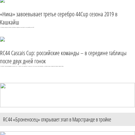
«Ника» завоевывает третье серебро 44Cup сезона 2019 в
Кашкайш
06 октября на акватории г.Кашкайш под Лиссабоном завершились гонки четвертого этапа серии 44Cup сезона 2019.
RC44 Cascais Cup: российские команды – в середине таблицы
после двух дней гонок
04 октября в Португалии продолжились гонки Cascais Cup – четвертого этапа серии 44Cup. По результатам трех гонок дня сменился лидер флота, а российские команды сохранили свои позиции в середине таблицы.
RC44 «Броненосец» открывает этап в Марстранде в тройке